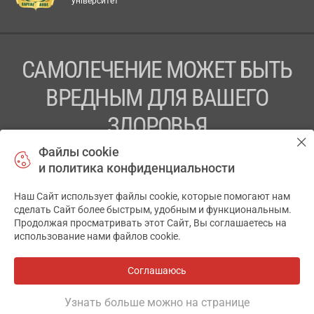
університет
САМОЛЕЧЕНИЕ МОЖЕТ БЫТЬ
ВРЕДНЫМ ДЛЯ ВАШЕГО
ЗДОРОВЬЯ
Файлы cookie
ПЕРЕД ПРИМЕНЕНИЕМ ПРЕПАРАТА
и политика конфиденциальности
ПРОКОНСУЛЬТИРУЙТЕСЬ С ВРАЧОМ
Наш Сайт использует файлы cookie, которые помогают нам
✕
ТОВ «АПТЕКА 911.ЮА» Код ЄДРПОУ 43631965.
сделать Сайт более быстрым, удобным и функциональным.
Продолжая просматривать этот Сайт, Вы соглашаетесь на
Отказ от ответственности
использование нами файлов cookie.
© 2014-2026. Медицинская информационная система
АПТЕКА911.ЮА
Соглашаюсь
Все аптеки
на карте
Разработка и поддержка сайта -
wu.ua
Узнать больше можно на странице