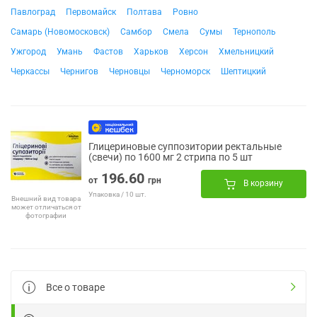
Павлоград
Первомайск
Полтава
Ровно
Самарь (Новомосковск)
Самбор
Смела
Сумы
Тернополь
Ужгород
Умань
Фастов
Харьков
Херсон
Хмельницкий
Черкассы
Чернигов
Черновцы
Черноморск
Шептицкий
Глицериновые суппозитории ректальные
(свечи) по 1600 мг 2 стрипа по 5 шт
196.60
от
грн
В корзину
Упаковка / 10 шт.
Внешний вид товара
может отличаться от
фотографии
Все о товаре