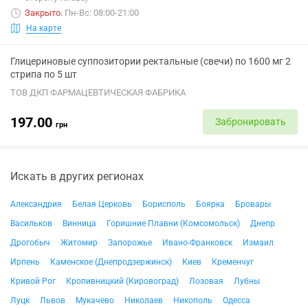
Закрыто
.
Пн-Вс: 08:00-21:00
На карте
Глицериновые суппозитории ректальные (свечи) по 1600 мг 2
стрипа по 5 шт
ТОВ ДКП ФАРМАЦЕВТИЧЕСКАЯ ФАБРИКА
197.00
Забронировать
грн
Искать в других регионах
Александрия
Белая Церковь
Борисполь
Боярка
Бровары
Васильков
Винница
Горишние Плавни (Комсомольск)
Днепр
Дрогобыч
Житомир
Запорожье
Ивано-Франковск
Измаил
Ирпень
Каменское (Днепродзержинск)
Киев
Кременчуг
Кривой Рог
Кропивницкий (Кировоград)
Лозовая
Лубны
Луцк
Львов
Мукачево
Николаев
Никополь
Одесса