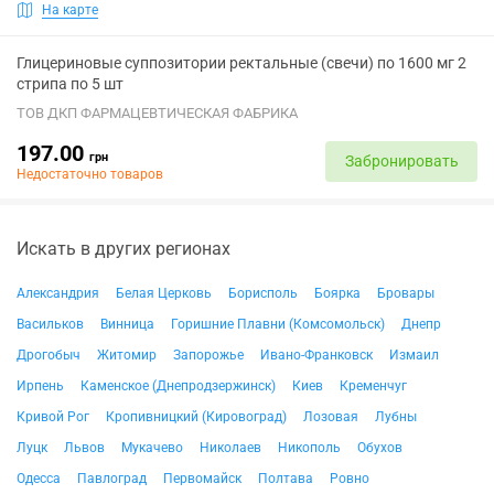
На карте
Глицериновые суппозитории ректальные (свечи) по 1600 мг 2
стрипа по 5 шт
ТОВ ДКП ФАРМАЦЕВТИЧЕСКАЯ ФАБРИКА
197.00
грн
Забронировать
Недостаточно товаров
Искать в других регионах
Александрия
Белая Церковь
Борисполь
Боярка
Бровары
Васильков
Винница
Горишние Плавни (Комсомольск)
Днепр
Дрогобыч
Житомир
Запорожье
Ивано-Франковск
Измаил
Ирпень
Каменское (Днепродзержинск)
Киев
Кременчуг
Кривой Рог
Кропивницкий (Кировоград)
Лозовая
Лубны
Луцк
Львов
Мукачево
Николаев
Никополь
Обухов
Одесса
Павлоград
Первомайск
Полтава
Ровно