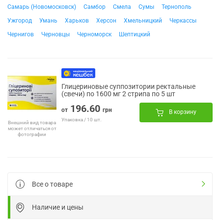
Самарь (Новомосковск)
Самбор
Смела
Сумы
Тернополь
Ужгород
Умань
Харьков
Херсон
Хмельницкий
Черкассы
Чернигов
Черновцы
Черноморск
Шептицкий
Глицериновые суппозитории ректальные
(свечи) по 1600 мг 2 стрипа по 5 шт
196.60
от
грн
В корзину
Упаковка / 10 шт.
Внешний вид товара
может отличаться от
фотографии
Все о товаре
Наличие и цены