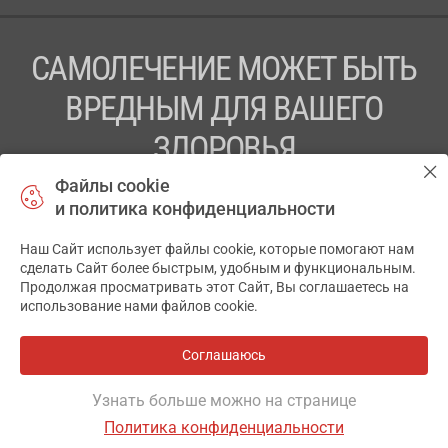
САМОЛЕЧЕНИЕ МОЖЕТ БЫТЬ
ВРЕДНЫМ ДЛЯ ВАШЕГО
ЗДОРОВЬЯ
Файлы cookie
ПЕРЕД ПРИМЕНЕНИЕМ ПРЕПАРАТА
и политика конфиденциальности
ПРОКОНСУЛЬТИРУЙТЕСЬ С ВРАЧОМ
Наш Сайт использует файлы cookie, которые помогают нам
✕
ТОВ «АПТЕКА 911.ЮА» Код ЄДРПОУ 43631965.
сделать Сайт более быстрым, удобным и функциональным.
Продолжая просматривать этот Сайт, Вы соглашаетесь на
Отказ от ответственности
использование нами файлов cookie.
© 2014-2026. Медицинская информационная система
АПТЕКА911.ЮА
Соглашаюсь
Все аптеки
на карте
Разработка и поддержка сайта -
wu.ua
Узнать больше можно на странице
Политика конфиденциальности
ОСНОВНОЕ
ГДЕ ЕСТЬ
ДРУГИЕ ВАРИАНТЫ
ОТЗЫВЫ