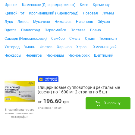
Ирпень
Каменское (Днепродзержинск)
Киев
Кременчуг
Кривой Рог
Кропивницкий (Кировоград)
Лозовая
Лубны
Луцк
Львов
Мукачево
Николаев
Никополь
Обухов
Одесса
Павлоград
Первомайск
Полтава
Ровно
Самарь (Новомосковск)
Самбор
Смела
Сумы
Тернополь
Ужгород
Умань
Фастов
Харьков
Херсон
Хмельницкий
Черкассы
Чернигов
Черновцы
Черноморск
Шептицкий
Глицериновые суппозитории ректальные
(свечи) по 1600 мг 2 стрипа по 5 шт
196.60
от
грн
В корзину
Упаковка / 10 шт.
Внешний вид товара
может отличаться от
фотографии