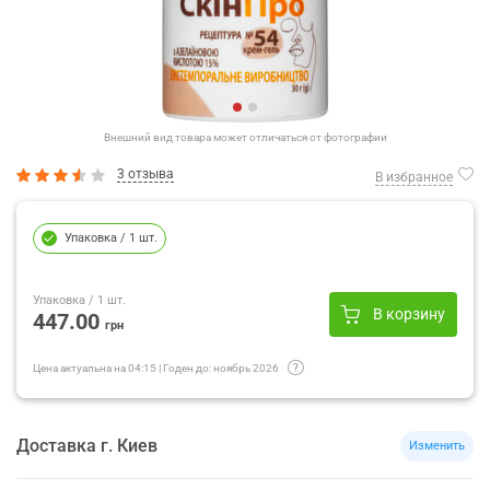
Внешний вид товара может отличаться от фотографии
3 отзыва
В избранное
Упаковка
/ 1 шт.
Упаковка
/ 1 шт.
В корзину
447.00
грн
Цена актуальна на
04:15
|
Годен до:
ноябрь 2026
Доставка
г.
Киев
Изменить