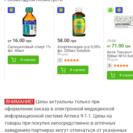
16.00
58.00
79.00
от
грн
грн
71.00
от
грн
Салициловый спирт 1%
Хлоргексидин р-р 0,05%
фл. 40мл
фл. 200мл Solution
Анти Токсин+ 
Pharm
500мг №10 Sol
Pharm
В корзину
1
5
В корзину
В корзи
ВНИМАНИЕ!
Цены актуальны только при
оформлении заказа в электронной медицинской
информационной системе Аптека 9-1-1. Цены на
товары при покупке непосредственно в аптечных
заведениях-партнерах могут отличаться от указанных