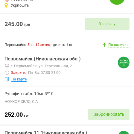
Укрпошта
245.00
В корзину
грн
Первомайск
:
5
из
12
аптек
, где есть
1
шт.
По наличию
Первомайск (Николаевская обл.)
г. Первомайск, ул. Театральная, 2
Закрыто
.
Пн-Вс: 07:30-21:00
На карте
Рупафин табл. 10мг №10
НОУКОР ХЕЛС, С.А
252.00
Забронировать
грн
Первомайск 11 (Николаевская обл.)