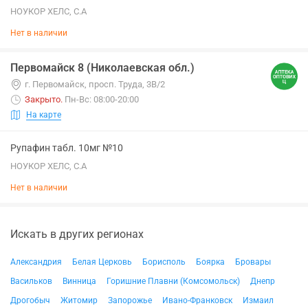
НОУКОР ХЕЛС, С.А
Нет в наличии
Первомайск 8 (Николаевская обл.)
г. Первомайск, просп. Труда, 3В/2
Закрыто
.
Пн-Вс: 08:00-20:00
На карте
Рупафин табл. 10мг №10
НОУКОР ХЕЛС, С.А
Нет в наличии
Искать в других регионах
Александрия
Белая Церковь
Борисполь
Боярка
Бровары
Васильков
Винница
Горишние Плавни (Комсомольск)
Днепр
Дрогобыч
Житомир
Запорожье
Ивано-Франковск
Измаил