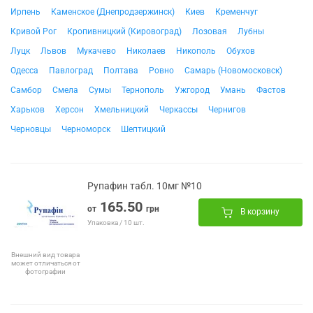
Ирпень
Каменское (Днепродзержинск)
Киев
Кременчуг
Кривой Рог
Кропивницкий (Кировоград)
Лозовая
Лубны
Луцк
Львов
Мукачево
Николаев
Никополь
Обухов
Одесса
Павлоград
Полтава
Ровно
Самарь (Новомосковск)
Самбор
Смела
Сумы
Тернополь
Ужгород
Умань
Фастов
Харьков
Херсон
Хмельницкий
Черкассы
Чернигов
Черновцы
Черноморск
Шептицкий
Рупафин табл. 10мг №10
165.50
от
грн
В корзину
Упаковка / 10 шт.
Внешний вид товара
может отличаться от
фотографии