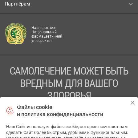
Партнёрам
Наш партнер:
Національний
фармацевтичний
університет
САМОЛЕЧЕНИЕ МОЖЕТ БЫТЬ
ВРЕДНЫМ ДЛЯ ВАШЕГО
ЗДОРОВЬЯ
Файлы cookie
ПЕРЕД ПРИМЕНЕНИЕМ ПРЕПАРАТА
и политика конфиденциальности
ПРОКОНСУЛЬТИРУЙТЕСЬ С ВРАЧОМ
Наш Сайт использует файлы cookie, которые помогают нам
✕
ТОВ «АПТЕКА 911.ЮА» Код ЄДРПОУ 43631965.
сделать Сайт более быстрым, удобным и функциональным.