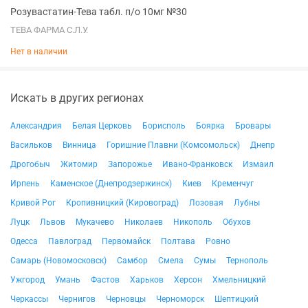
Розувастатин-Тева табл. п/о 10мг №30
ТЕВА ФАРМА С.Л.У.
Нет в наличии
Искать в других регионах
Александрия
Белая Церковь
Борисполь
Боярка
Бровары
Васильков
Винница
Горишние Плавни (Комсомольск)
Днепр
Дрогобыч
Житомир
Запорожье
Ивано-Франковск
Измаил
Ирпень
Каменское (Днепродзержинск)
Киев
Кременчуг
Кривой Рог
Кропивницкий (Кировоград)
Лозовая
Лубны
Луцк
Львов
Мукачево
Николаев
Никополь
Обухов
Одесса
Павлоград
Первомайск
Полтава
Ровно
Самарь (Новомосковск)
Самбор
Смела
Сумы
Тернополь
Ужгород
Умань
Фастов
Харьков
Херсон
Хмельницкий
Черкассы
Чернигов
Черновцы
Черноморск
Шептицкий