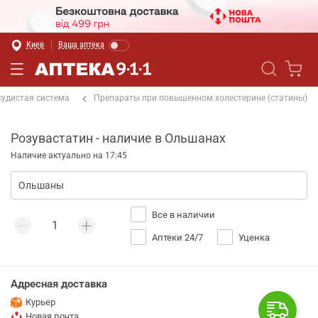
Киев
Ваша аптека
судистая система
Препараты при повышенном холестерине (статины)
Розувастатин - наличие в Ольшанах
Наличие актуально на 17:45
Все в наличии
Аптеки 24/7
Уценка
Адресная доставка
Курьер
Новая почта