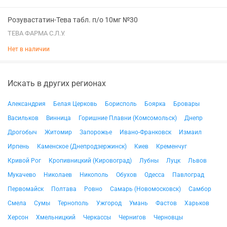
Розувастатин-Тева табл. п/о 10мг №30
ТЕВА ФАРМА С.Л.У.
Нет в наличии
Искать в других регионах
Александрия
Белая Церковь
Борисполь
Боярка
Бровары
Васильков
Винница
Горишние Плавни (Комсомольск)
Днепр
Дрогобыч
Житомир
Запорожье
Ивано-Франковск
Измаил
Ирпень
Каменское (Днепродзержинск)
Киев
Кременчуг
Кривой Рог
Кропивницкий (Кировоград)
Лубны
Луцк
Львов
Мукачево
Николаев
Никополь
Обухов
Одесса
Павлоград
Первомайск
Полтава
Ровно
Самарь (Новомосковск)
Самбор
Смела
Сумы
Тернополь
Ужгород
Умань
Фастов
Харьков
Херсон
Хмельницкий
Черкассы
Чернигов
Черновцы