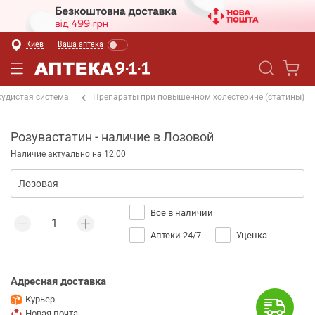
Киев
Ваша аптека
судистая система
Препараты при повышенном холестерине (статины)
Розувастатин - наличие в Лозовой
Наличие актуально на 12:00
Все в наличии
Аптеки 24/7
Уценка
Адресная доставка
Курьер
Новая почта