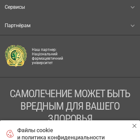
Сервисы
Партнёрам
Наш партнер:
Національний
фармацевтичний
університет
САМОЛЕЧЕНИЕ МОЖЕТ БЫТЬ
ВРЕДНЫМ ДЛЯ ВАШЕГО
ЗДОРОВЬЯ
Файлы cookie
ПЕРЕД ПРИМЕНЕНИЕМ ПРЕПАРАТА
и политика конфиденциальности
ПРОКОНСУЛЬТИРУЙТЕСЬ С ВРАЧОМ