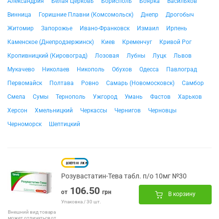
Александрия
Белая Церковь
Борисполь
Боярка
Васильков
Винница
Горишние Плавни (Комсомольск)
Днепр
Дрогобыч
Житомир
Запорожье
Ивано-Франковск
Измаил
Ирпень
Каменское (Днепродзержинск)
Киев
Кременчуг
Кривой Рог
Кропивницкий (Кировоград)
Лозовая
Лубны
Луцк
Львов
Мукачево
Николаев
Никополь
Обухов
Одесса
Павлоград
Первомайск
Полтава
Ровно
Самарь (Новомосковск)
Самбор
Смела
Сумы
Тернополь
Ужгород
Умань
Фастов
Харьков
Херсон
Хмельницкий
Черкассы
Чернигов
Черновцы
Черноморск
Шептицкий
Розувастатин-Тева табл. п/о 10мг №30
106.50
от
грн
В корзину
Упаковка / 30 шт.
Внешний вид товара
может отличаться от