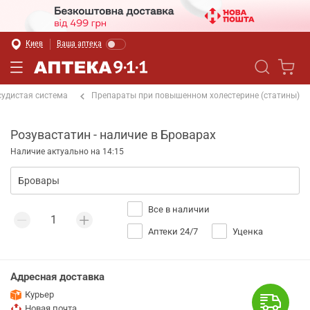
Киев
Ваша аптека
судистая система
Препараты при повышенном холестерине (статины)
Розувастатин - наличие в Броварах
Наличие актуально на 14:15
Все в наличии
Аптеки 24/7
Уценка
Адресная доставка
Курьер
Новая почта