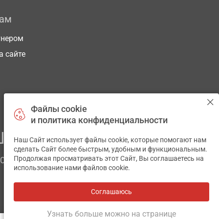
рам
тнером
а сайте
Файлы cookie
и политика конфиденциальности
ЕГО ЗДОРОВЬЯ
Наш Сайт использует файлы cookie, которые помогают нам
✕
сделать Сайт более быстрым, удобным и функциональным.
Продолжая просматривать этот Сайт, Вы соглашаетесь на
ЧОМ
использование нами файлов cookie.
Соглашаюсь
Все аптеки
на карте
Разработка и поддержка сайта -
wu.ua
Узнать больше можно на странице