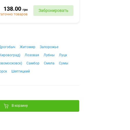
138.00
грн
Забронировать
таточно товаров
Дрогобыч
Житомир
Запорожье
Кировоград)
Лозовая
Лубны
Луцк
овомосковск)
Самбор
Смела
Сумы
орск
Шептицкий
В корзину