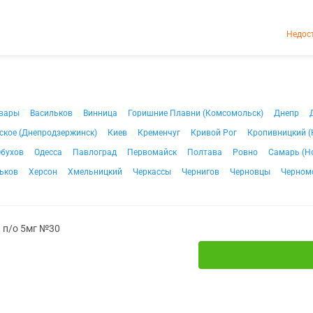
Недос
вары
Васильков
Винница
Горишние Плавни (Комсомольск)
Днепр
ское (Днепродзержинск)
Киев
Кременчуг
Кривой Рог
Кропивницкий (
бухов
Одесса
Павлоград
Первомайск
Полтава
Ровно
Самарь (Н
ьков
Херсон
Хмельницкий
Черкассы
Чернигов
Черновцы
Черном
. п/о 5мг №30