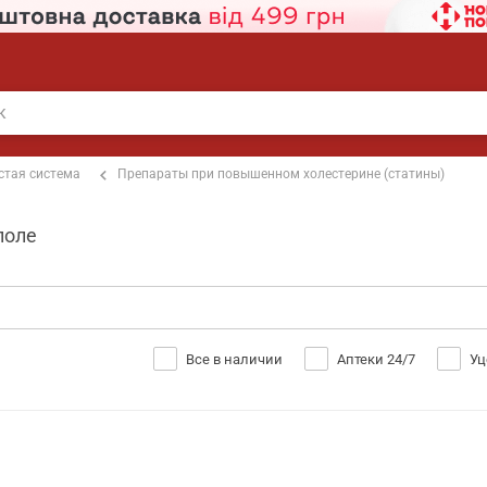
стая система
Препараты при повышенном холестерине (статины)
поле
Все в наличии
Аптеки 24/7
Уц