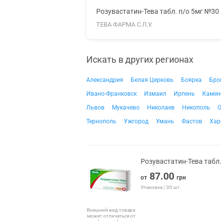
Розувастатин-Тева табл. п/о 5мг №30
ТЕВА ФАРМА С.Л.У.
Искать в других регионах
Александрия
Белая Церковь
Боярка
Бро
Ивано-Франковск
Измаил
Ирпень
Камен
Львов
Мукачево
Николаев
Никополь
О
Тернополь
Ужгород
Умань
Фастов
Хар
Розувастатин-Тева табл
87.00
от
грн
Упаковка / 30 шт.
Внешний вид товара
может отличаться от