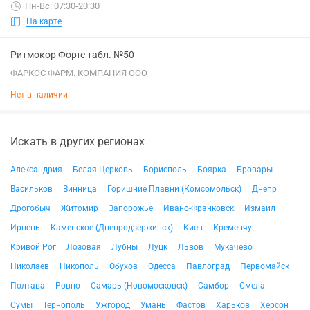
Пн-Вс: 07:30-20:30
На карте
Ритмокор Форте табл. №50
ФАРКОС ФАРМ. КОМПАНИЯ ООО
Нет в наличии
Искать в других регионах
Александрия
Белая Церковь
Борисполь
Боярка
Бровары
Васильков
Винница
Горишние Плавни (Комсомольск)
Днепр
Дрогобыч
Житомир
Запорожье
Ивано-Франковск
Измаил
Ирпень
Каменское (Днепродзержинск)
Киев
Кременчуг
Кривой Рог
Лозовая
Лубны
Луцк
Львов
Мукачево
Николаев
Никополь
Обухов
Одесса
Павлоград
Первомайск
Полтава
Ровно
Самарь (Новомосковск)
Самбор
Смела
Сумы
Тернополь
Ужгород
Умань
Фастов
Харьков
Херсон