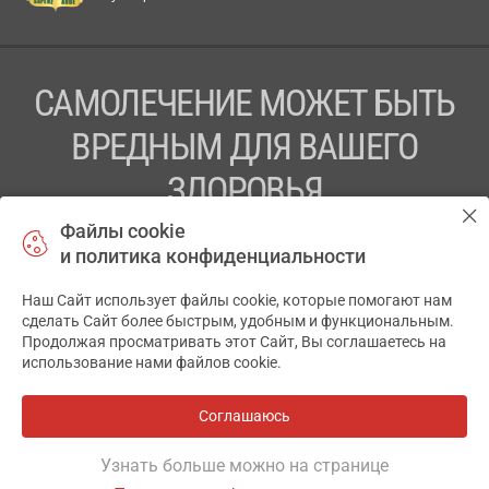
САМОЛЕЧЕНИЕ МОЖЕТ БЫТЬ
ВРЕДНЫМ ДЛЯ ВАШЕГО
ЗДОРОВЬЯ
Файлы cookie
ПЕРЕД ПРИМЕНЕНИЕМ ПРЕПАРАТА
и политика конфиденциальности
ПРОКОНСУЛЬТИРУЙТЕСЬ С ВРАЧОМ
Наш Сайт использует файлы cookie, которые помогают нам
✕
ТОВ «АПТЕКА 911.ЮА» Код ЄДРПОУ 43631965.
сделать Сайт более быстрым, удобным и функциональным.
Продолжая просматривать этот Сайт, Вы соглашаетесь на
Отказ от ответственности
использование нами файлов cookie.
© 2014-2026. Медицинская информационная система
АПТЕКА911.ЮА
Соглашаюсь
Все аптеки
на карте
Разработка и поддержка сайта -
wu.ua
Узнать больше можно на странице