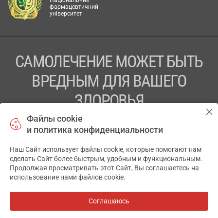
Національний
фармацевтичний
університет
САМОЛЕЧЕНИЕ МОЖЕТ БЫТЬ
ВРЕДНЫМ ДЛЯ ВАШЕГО
ЗДОРОВЬЯ
Файлы cookie
ПЕРЕД ПРИМЕНЕНИЕМ ПРЕПАРАТА
и политика конфиденциальности
ПРОКОНСУЛЬТИРУЙТЕСЬ С ВРАЧОМ
Наш Сайт использует файлы cookie, которые помогают нам
✕
ТОВ «АПТЕКА 911.ЮА» Код ЄДРПОУ 43631965.
сделать Сайт более быстрым, удобным и функциональным.
Продолжая просматривать этот Сайт, Вы соглашаетесь на
Отказ от ответственности
использование нами файлов cookie.
© 2014-2026. Медицинская информационная система
АПТЕКА911.ЮА
Соглашаюсь
Все аптеки
на карте
Разработка и поддержка сайта -
wu.ua