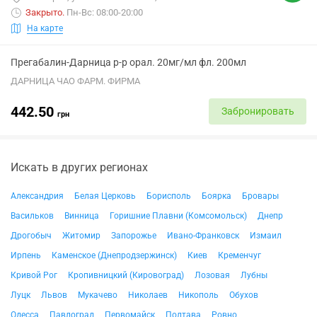
Закрыто
.
Пн-Вс: 08:00-20:00
На карте
Прегабалин-Дарница р-р орал. 20мг/мл фл. 200мл
ДАРНИЦА ЧАО ФАРМ. ФИРМА
442.50
Забронировать
грн
Искать в других регионах
Александрия
Белая Церковь
Борисполь
Боярка
Бровары
Васильков
Винница
Горишние Плавни (Комсомольск)
Днепр
Дрогобыч
Житомир
Запорожье
Ивано-Франковск
Измаил
Ирпень
Каменское (Днепродзержинск)
Киев
Кременчуг
Кривой Рог
Кропивницкий (Кировоград)
Лозовая
Лубны
Луцк
Львов
Мукачево
Николаев
Никополь
Обухов
Одесса
Павлоград
Первомайск
Полтава
Ровно