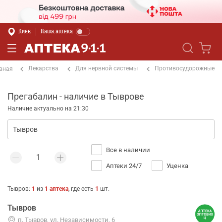
Киев
Ваша аптека
Лекарства
Для нервной системы
Противосудорожные
вная
Прегабалин - наличие в Тыврове
Наличие актуально на 21:30
Все в наличии
Аптеки 24/7
Уценка
Тывров
:
1
из
1
аптека
, где есть
1
шт.
Тывров
п. Тывров, ул. Независимости, 6