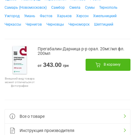
Самарь (Новомосковск)
Самбор
Смела
Сумы
Тернополь
Ужгород
Умань
Фастов
Харьков
Херсон
Хмельницкий
Черкассы
Чернигов
Черновцы
Черноморск
Шептицкий
Прегабалин-Дарница р-р орал. 20мг/мл фл.
200мл
343.00
В корзину
от
грн
Внешний вид товара
может отличаться от
фотографии
Все о товаре
Инструкция производителя