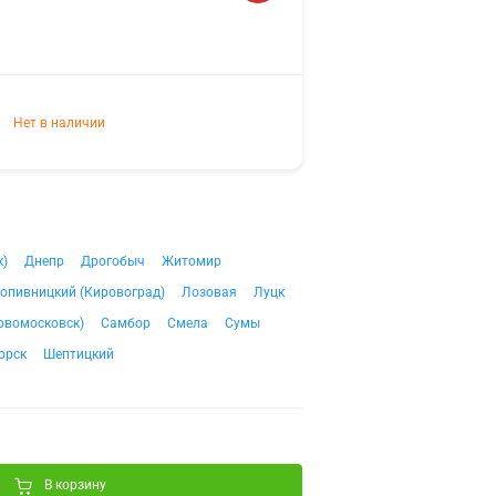
Нет в наличии
к)
Днепр
Дрогобыч
Житомир
опивницкий (Кировоград)
Лозовая
Луцк
овомосковск)
Самбор
Смела
Сумы
орск
Шептицкий
В корзину