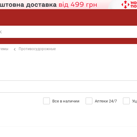
стемы
Противосудорожные
Все в наличии
Аптеки 24/7
Уц