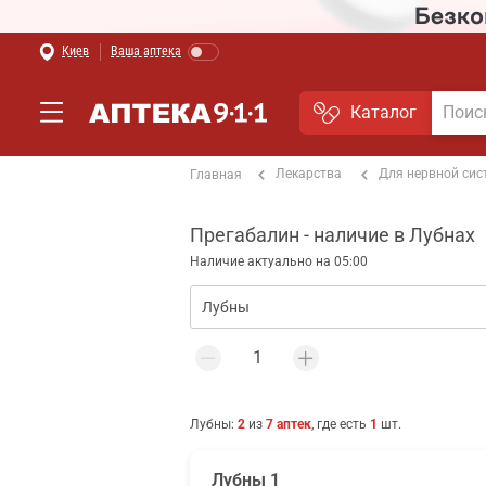
Киев
Ваша аптека
Каталог
Лекарства
Для нервной си
Главная
Прегабалин - наличие в Лубнах
Наличие актуально на 05:00
Лубны
:
2
из
7
аптек
, где есть
1
шт.
Лубны 1