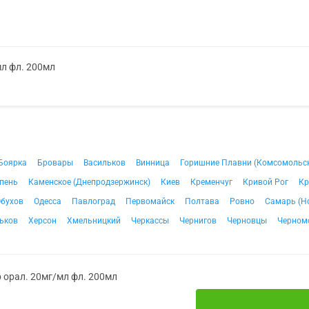
мл фл. 200мл
Боярка
Бровары
Васильков
Винница
Горишние Плавни (Комсомольс
пень
Каменское (Днепродзержинск)
Киев
Кременчуг
Кривой Рог
Кр
бухов
Одесса
Павлоград
Первомайск
Полтава
Ровно
Самарь (Н
ьков
Херсон
Хмельницкий
Черкассы
Чернигов
Черновцы
Черном
 орал. 20мг/мл фл. 200мл