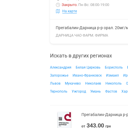
Закрыто
.
Пн-Вс: 08:00-19:00
На карте
Прегабалин-Дарница р-р орал. 20мг/
ДАРНИЦА ЧАО ФАРМ. ФИРМА
Искать в других регионах
Александрия
Белая Церковь
Борисполь
Запорожье
Ивано-Франковск
Измаил
Ир
Львов
Мукачево
Николаев
Никополь
О
Тернополь
Ужгород
Умань
Фастов
Хар
Прегабалин-Дарница р-р
343.00
от
грн