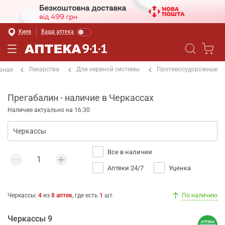
Киев
Ваша аптека
Лекарства
Для нервной системы
Противосудорожные
вная
Прегабалин - наличие в Черкассах
Наличие актуально на 16:30
Все в наличии
Аптеки 24/7
Уценка
Черкассы
:
4
из
8
аптек
, где есть
1
шт.
По наличию
Черкассы 9