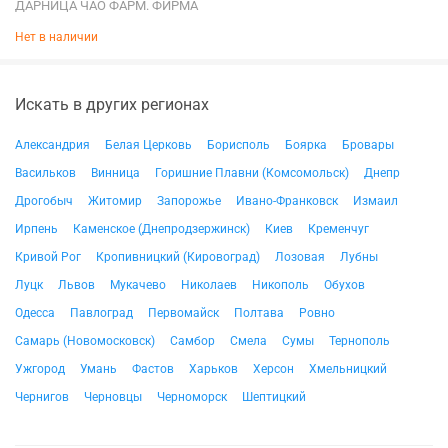
ДАРНИЦА ЧАО ФАРМ. ФИРМА
Нет в наличии
Искать в других регионах
Александрия
Белая Церковь
Борисполь
Боярка
Бровары
Васильков
Винница
Горишние Плавни (Комсомольск)
Днепр
Дрогобыч
Житомир
Запорожье
Ивано-Франковск
Измаил
Ирпень
Каменское (Днепродзержинск)
Киев
Кременчуг
Кривой Рог
Кропивницкий (Кировоград)
Лозовая
Лубны
Луцк
Львов
Мукачево
Николаев
Никополь
Обухов
Одесса
Павлоград
Первомайск
Полтава
Ровно
Самарь (Новомосковск)
Самбор
Смела
Сумы
Тернополь
Ужгород
Умань
Фастов
Харьков
Херсон
Хмельницкий
Чернигов
Черновцы
Черноморск
Шептицкий