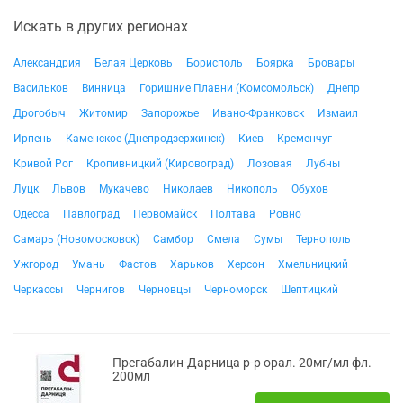
Искать в других регионах
Александрия
Белая Церковь
Борисполь
Боярка
Бровары
Васильков
Винница
Горишние Плавни (Комсомольск)
Днепр
Дрогобыч
Житомир
Запорожье
Ивано-Франковск
Измаил
Ирпень
Каменское (Днепродзержинск)
Киев
Кременчуг
Кривой Рог
Кропивницкий (Кировоград)
Лозовая
Лубны
Луцк
Львов
Мукачево
Николаев
Никополь
Обухов
Одесса
Павлоград
Первомайск
Полтава
Ровно
Самарь (Новомосковск)
Самбор
Смела
Сумы
Тернополь
Ужгород
Умань
Фастов
Харьков
Херсон
Хмельницкий
Черкассы
Чернигов
Черновцы
Черноморск
Шептицкий
Прегабалин-Дарница р-р орал. 20мг/мл фл.
200мл