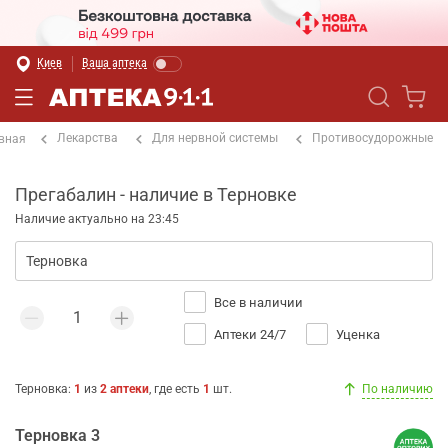
Киев
Ваша аптека
Лекарства
Для нервной системы
Противосудорожные
вная
Прегабалин - наличие в Терновке
Наличие актуально на 23:45
Все в наличии
Аптеки 24/7
Уценка
Терновка
:
1
из
2
аптеки
, где есть
1
шт.
По наличию
Терновка 3