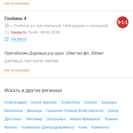
Нет в наличии
Глобино 4
г. Глобино, ул. Центральная, 195А (рядом с полицией)
Закрыто
.
Пн-Вс: 08:00-20:00
На карте
Прегабалин-Дарница р-р орал. 20мг/мл фл. 200мл
ДАРНИЦА ЧАО ФАРМ. ФИРМА
Нет в наличии
Искать в других регионах
Александрия
Белая Церковь
Борисполь
Боярка
Бровары
Васильков
Винница
Горишние Плавни (Комсомольск)
Днепр
Дрогобыч
Житомир
Запорожье
Ивано-Франковск
Измаил
Ирпень
Каменское (Днепродзержинск)
Киев
Кременчуг