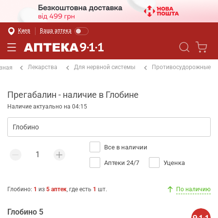
Киев
Ваша аптека
Лекарства
Для нервной системы
Противосудорожные
вная
Прегабалин - наличие в Глобине
Наличие актуально на 04:15
Все в наличии
Аптеки 24/7
Уценка
Глобино
:
1
из
5
аптек
, где есть
1
шт.
По наличию
Глобино 5