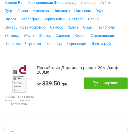
Кривой Рог
Кропивницкий (Кировоград)
Лозовая
Лубны
Луцк
Львов
Мукачево
Николаев
Никополь
Обухов
Одесса
Павлоград
Первомайск
Полтава
Ровно
Самарь (Новомосковск)
Самбор
Смела
Сумы
Тернополь
Ужгород
Умань
Фастов
Харьков
Херсон
Хмельницкий
Черкассы
Чернигов
Черновцы
Черноморск
Шептицкий
Прегабалин-Дарница р-р орал. 20мг/мл фл.
200мл
339.50
В корзину
от
грн
Внешний вид товара
может отличаться от
фотографии