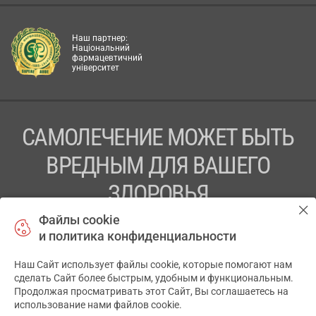
Наш партнер:
Національний
фармацевтичний
університет
САМОЛЕЧЕНИЕ МОЖЕТ БЫТЬ
ВРЕДНЫМ ДЛЯ ВАШЕГО
ЗДОРОВЬЯ
Файлы cookie
ПЕРЕД ПРИМЕНЕНИЕМ ПРЕПАРАТА
и политика конфиденциальности
ПРОКОНСУЛЬТИРУЙТЕСЬ С ВРАЧОМ
Наш Сайт использует файлы cookie, которые помогают нам
✕
ТОВ «АПТЕКА 911.ЮА» Код ЄДРПОУ 43631965.
сделать Сайт более быстрым, удобным и функциональным.
Продолжая просматривать этот Сайт, Вы соглашаетесь на
Отказ от ответственности
использование нами файлов cookie.