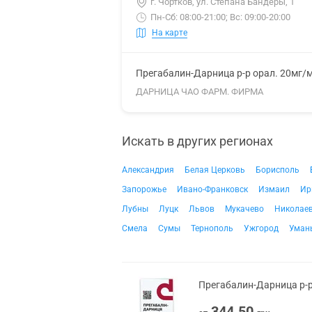
г. Чортков, ул. Степана Бандеры, 1
Пн-Сб: 08:00-21:00; Вс: 09:00-20:00
На карте
Прегабалин-Дарница р-р орал. 20мг/
ДАРНИЦА ЧАО ФАРМ. ФИРМА
Искать в других регионах
Александрия
Белая Церковь
Борисполь
Запорожье
Ивано-Франковск
Измаил
Ир
Лубны
Луцк
Львов
Мукачево
Николае
Смела
Сумы
Тернополь
Ужгород
Уман
Прегабалин-Дарница р-р
344.50