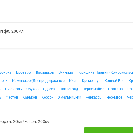
мл фл. 200мл
Боярка
Бровары
Васильков
Винница
Горишние Плавни (Комсомольс
пень
Каменское (Днепродзержинск)
Киев
Кременчуг
Кривой Рог
Кр
в
Никополь
Обухов
Одесса
Павлоград
Первомайск
Полтава
Ро
ь
Фастов
Харьков
Херсон
Хмельницкий
Черкассы
Чернигов
Че
 орал. 20мг/мл фл. 200мл