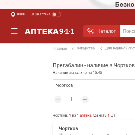
Киев
Ваша аптека
Каталог
Лекарства
Для нервной си
Главная
Прегабалин - наличие в Чортков
Наличие актуально на 15:45
Чортков
:
1
из
1
аптека
, где есть
1
шт.
Чортков