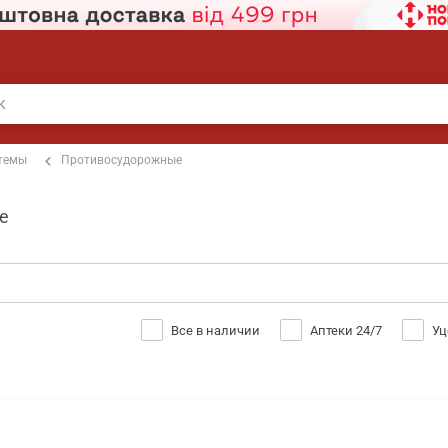
стемы
Противосудорожные
е
Все в наличии
Аптеки 24/7
Уц