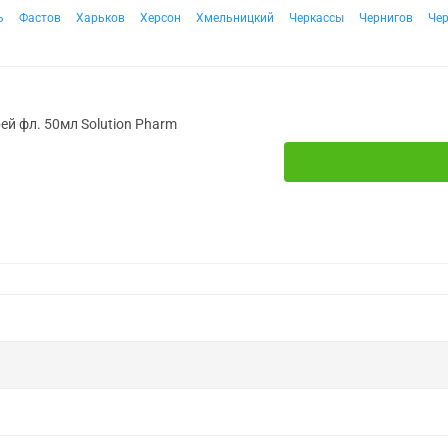
ь
Фастов
Харьков
Херсон
Хмельницкий
Черкассы
Чернигов
Че
рей фл. 50мл Solution Pharm