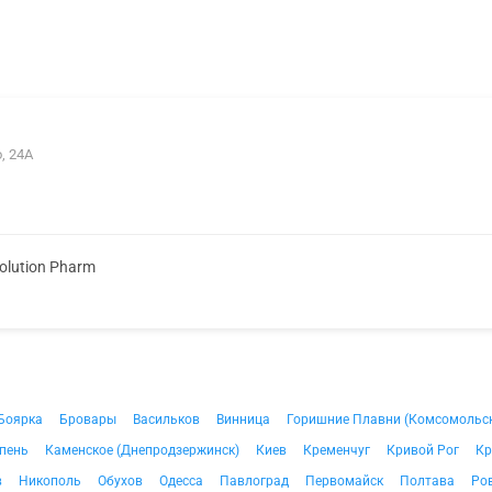
, 24А
olution Pharm
Боярка
Бровары
Васильков
Винница
Горишние Плавни (Комсомольс
пень
Каменское (Днепродзержинск)
Киев
Кременчуг
Кривой Рог
Кр
в
Никополь
Обухов
Одесса
Павлоград
Первомайск
Полтава
Ро