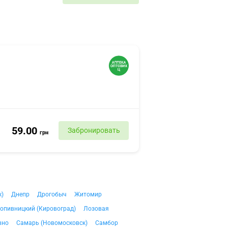
59.00
Забронировать
грн
к)
Днепр
Дрогобыч
Житомир
опивницкий (Кировоград)
Лозовая
вно
Самарь (Новомосковск)
Самбор