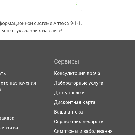
ормационной системе Аптека 9-1-1.
ься от указанных на сайте!
Сервисы
ать
Консультация врача
фото назначения
Лабораторные услуги
а
Доступні ліки
Дисконтная карта
Ваша аптека
заказа
Справочник лекарств
качества
Симптомы и заболевания