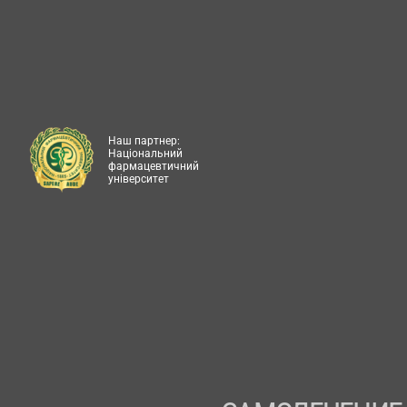
Наш партнер:
Національний
фармацевтичний
університет