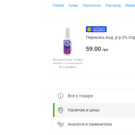
Смела
Сумы
Тернополь
Ужгород
Уман
Перекись вод. р-р 3% сп
59.00
грн
Внешний вид товара
может отличаться от
фотографии
Все о товаре
Наличие и цены
Аналоги и заменители