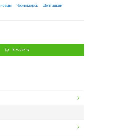
рновцы
Черноморск
Шептицкий
В корзину