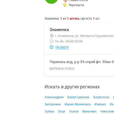
Укрпошта
Знаменка
:
1
из
1
аптека
, где есть
1
шт.
Знаменка
г. Знаменка, ул. Михаила Грушевского
Пн-Вс: 08:00-20:30
На карте
Перекись вод. р-р 3% спрей фл. 50мл S
БЕРКАНА ПЛЮС
Искать в других регионах
Александрия
Белая Церковь
Борисполь
Запорожье
Ивано-Франковск
Измаил
Ир
Лубны
Луцк
Львов
Мукачево
Николае