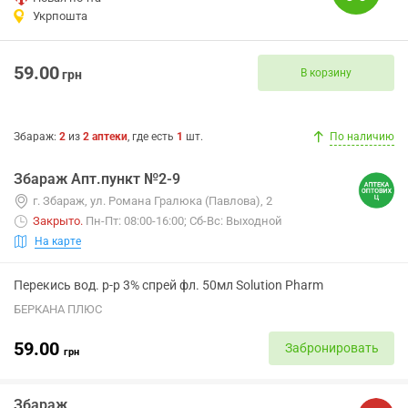
Укрпошта
59.00
В корзину
грн
Збараж
:
2
из
2
аптеки
, где есть
1
шт.
По наличию
Збараж Апт.пункт №2-9
г. Збараж, ул. Романа Гралюка (Павлова), 2
Закрыто
.
Пн-Пт: 08:00-16:00; Сб-Вс: Выходной
На карте
Перекись вод. р-р 3% спрей фл. 50мл Solution Pharm
БЕРКАНА ПЛЮС
59.00
Забронировать
грн
Збараж