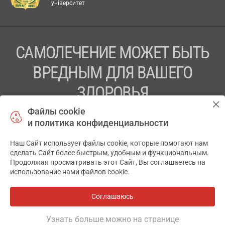
університет
САМОЛЕЧЕНИЕ МОЖЕТ БЫТЬ
ВРЕДНЫМ ДЛЯ ВАШЕГО
ЗДОРОВЬЯ
Файлы cookie
ПЕРЕД ПРИМЕНЕНИЕМ ПРЕПАРАТА
и политика конфиденциальности
ПРОКОНСУЛЬТИРУЙТЕСЬ С ВРАЧОМ
Наш Сайт использует файлы cookie, которые помогают нам
✕
ТОВ «АПТЕКА 911.ЮА» Код ЄДРПОУ 43631965.
сделать Сайт более быстрым, удобным и функциональным.
Продолжая просматривать этот Сайт, Вы соглашаетесь на
Отказ от ответственности
использование нами файлов cookie.
© 2014-2026. Медицинская информационная система
АПТЕКА911.ЮА
Соглашаюсь
Все аптеки
на карте
Разработка и поддержка сайта -
wu.ua
Узнать больше можно на странице