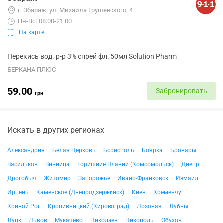
г. Збараж, ул. Михаила Грушевского, 4
Пн-Вс: 08:00-21:00
На карте
Перекись вод. р-р 3% спрей фл. 50мл Solution Pharm
БЕРКАНА ПЛЮС
59.00
Забронировать
грн
Искать в других регионах
Александрия
Белая Церковь
Борисполь
Боярка
Бровары
Васильков
Винница
Горишние Плавни (Комсомольск)
Днепр
Дрогобыч
Житомир
Запорожье
Ивано-Франковск
Измаил
Ирпень
Каменское (Днепродзержинск)
Киев
Кременчуг
Кривой Рог
Кропивницкий (Кировоград)
Лозовая
Лубны
Луцк
Львов
Мукачево
Николаев
Никополь
Обухов