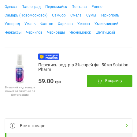
Одесса
Павлоград
Первомайск
Полтава
Ровно
Самарь (Новомосковск)
Самбор
Смела
Сумы
Тернополь
Ужгород
Умань
Фастов
Харьков
Херсон
Хмельницкий
Черкассы
Чернигов
Черновцы
Черноморск
Шептицкий
Перекись вод. р-р 3% спрей фл. 50мл Solution
Pharm
59.00
В корзину
грн
Внешний вид товара
может отличаться от
фотографии
Все о товаре