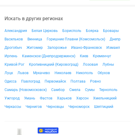
Искать в других регионах
Александрия
Белая Церковь
Борисполь
Боярка
Бровары
Васильков
Винница
Горишние Плавни (Комсомольск)
Днепр
Дрогобыч
Житомир
Запорожье
Ивано-Франковск
Измаил
Ирпень
Каменское (Днепродзержинск)
Киев
Кременчуг
Кривой Рог
Кропивницкий (Кировоград)
Лозовая
Лубны
Луцк
Львов
Мукачево
Николаев
Никополь
Обухов
Одесса
Павлоград
Первомайск
Полтава
Ровно
Самарь (Новомосковск)
Самбор
Смела
Сумы
Тернополь
Ужгород
Умань
Фастов
Харьков
Херсон
Хмельницкий
Черкассы
Чернигов
Черновцы
Черноморск
Шептицкий