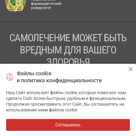
фармацевтичний
університет
САМОЛЕЧЕНИЕ МОЖЕТ БЫТЬ
ВРЕДНЫМ ДЛЯ ВАШЕГО
ЗДОРОВЬЯ
Файлы cookie
ПЕРЕД ПРИМЕНЕНИЕМ ПРЕПАРАТА
и политика конфиденциальности
ПРОКОНСУЛЬТИРУЙТЕСЬ С ВРАЧОМ
Наш Сайт использует файлы cookie, которые помогают нам
✕
ТОВ «АПТЕКА 911.ЮА» Код ЄДРПОУ 43631965.
сделать Сайт более быстрым, удобным и функциональным.
Продолжая просматривать этот Сайт, Вы соглашаетесь на
Отказ от ответственности
использование нами файлов cookie.
© 2014-2026. Медицинская информационная система
АПТЕКА911.ЮА
Соглашаюсь
Все аптеки
на карте
Разработка и поддержка сайта -
wu.ua