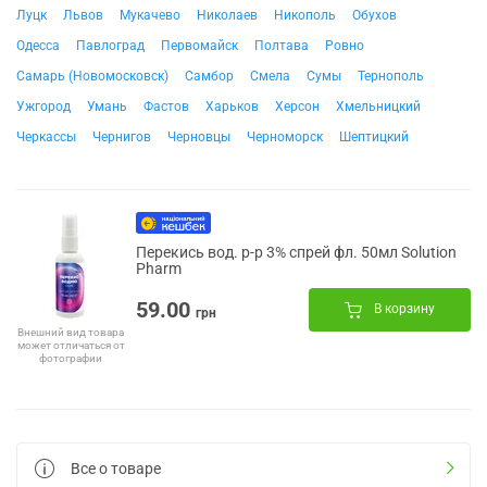
Луцк
Львов
Мукачево
Николаев
Никополь
Обухов
Одесса
Павлоград
Первомайск
Полтава
Ровно
Самарь (Новомосковск)
Самбор
Смела
Сумы
Тернополь
Ужгород
Умань
Фастов
Харьков
Херсон
Хмельницкий
Черкассы
Чернигов
Черновцы
Черноморск
Шептицкий
Перекись вод. р-р 3% спрей фл. 50мл Solution
Pharm
59.00
В корзину
грн
Внешний вид товара
может отличаться от
фотографии
Все о товаре