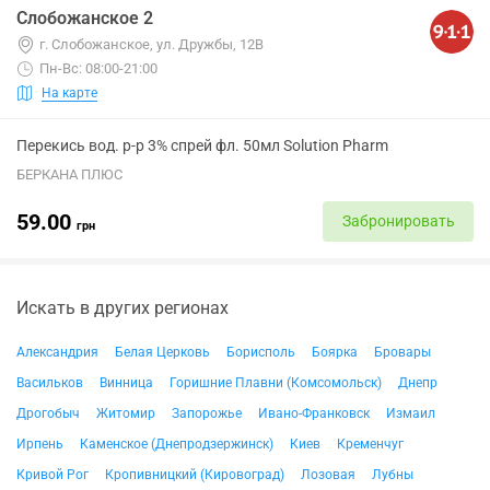
Слобожанское 2
г. Слобожанское, ул. Дружбы, 12В
Пн-Вс: 08:00-21:00
На карте
Перекись вод. р-р 3% спрей фл. 50мл Solution Pharm
БЕРКАНА ПЛЮС
59.00
Забронировать
грн
Искать в других регионах
Александрия
Белая Церковь
Борисполь
Боярка
Бровары
Васильков
Винница
Горишние Плавни (Комсомольск)
Днепр
Дрогобыч
Житомир
Запорожье
Ивано-Франковск
Измаил
Ирпень
Каменское (Днепродзержинск)
Киев
Кременчуг
Кривой Рог
Кропивницкий (Кировоград)
Лозовая
Лубны