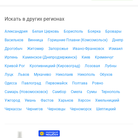
Искать в других регионах
Александрия
Белая Церковь
Борисполь
Боярка
Бровары
Васильков
Винница
Горишние Плавни (Комсомольск)
Днепр
Дрогобыч
Житомир
Запорожье
Ивано-Франковск
Измаил
Ирпень
Каменское (Днепродзержинск)
Киев
Кременчуг
Кривой Рог
Кропивницкий (Кировоград)
Лозовая
Лубны
Луцк
Львов
Мукачево
Николаев
Никополь
Обухов
Одесса
Павлоград
Первомайск
Полтава
Ровно
Самарь (Новомосковск)
Самбор
Смела
Сумы
Тернополь
Ужгород
Умань
Фастов
Харьков
Херсон
Хмельницкий
Черкассы
Чернигов
Черновцы
Черноморск
Шептицкий