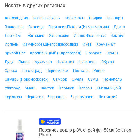
Искать в других регионах
Александрия
Белая Церковь
Борисполь
Боярка
Бровары
Васильков
Винница
Горишние Плавни (Комсомольск)
Днепр
Дрогобыч
Житомир
Запорожье
Ивано-Франковск
Измаил
Ирпень
Каменское (Днепродзержинск)
Киев
Кременчуг
Кривой Рог
Кропивницкий (Кировоград)
Лозовая
Лубны
Луцк
Львов
Мукачево
Николаев
Никополь
Обухов
Одесса
Павлоград
Первомайск
Полтава
Ровно
Самарь (Новомосковск)
Самбор
Смела
Сумы
Тернополь
Ужгород
Умань
Фастов
Харьков
Херсон
Хмельницкий
Черкассы
Чернигов
Черновцы
Черноморск
Шептицкий
Перекись вод. р-р 3% спрей фл. 50мл Solution
Pharm