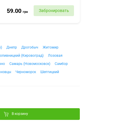
59.00
Забронировать
грн
к)
Днепр
Дрогобыч
Житомир
опивницкий (Кировоград)
Лозовая
вно
Самарь (Новомосковск)
Самбор
рновцы
Черноморск
Шептицкий
В корзину