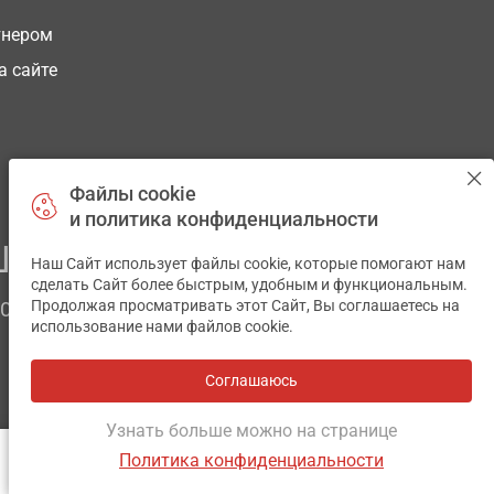
тнером
а сайте
Файлы cookie
и политика конфиденциальности
ЕГО ЗДОРОВЬЯ
Наш Сайт использует файлы cookie, которые помогают нам
✕
сделать Сайт более быстрым, удобным и функциональным.
Продолжая просматривать этот Сайт, Вы соглашаетесь на
ЧОМ
использование нами файлов cookie.
Соглашаюсь
Все аптеки
на карте
Разработка и поддержка сайта -
wu.ua
Узнать больше можно на странице
Политика конфиденциальности
ОТЗЫВЫ