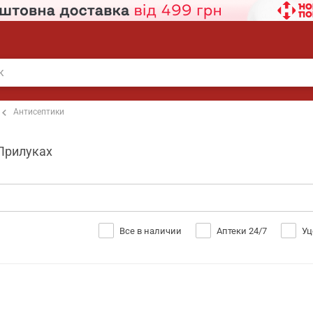
Антисептики
 Прилуках
Все в наличии
Аптеки 24/7
Уц