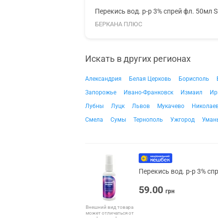
Перекись вод. р-р 3% спрей фл. 50мл S
БЕРКАНА ПЛЮС
Искать в других регионах
Александрия
Белая Церковь
Борисполь
Запорожье
Ивано-Франковск
Измаил
Ир
Лубны
Луцк
Львов
Мукачево
Николае
Смела
Сумы
Тернополь
Ужгород
Уман
Перекись вод. р-р 3% сп
59.00
грн
Внешний вид товара
может отличаться от