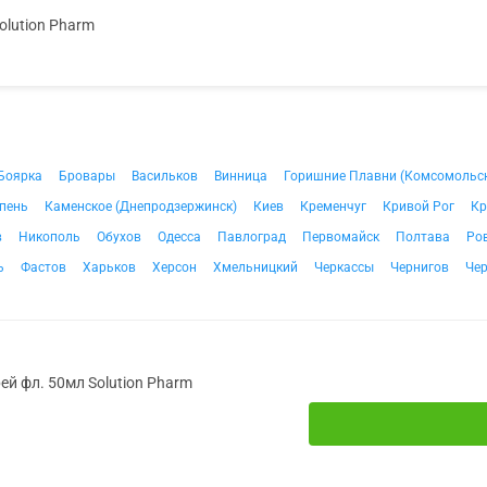
olution Pharm
Боярка
Бровары
Васильков
Винница
Горишние Плавни (Комсомольс
пень
Каменское (Днепродзержинск)
Киев
Кременчуг
Кривой Рог
Кр
в
Никополь
Обухов
Одесса
Павлоград
Первомайск
Полтава
Ро
ь
Фастов
Харьков
Херсон
Хмельницкий
Черкассы
Чернигов
Че
рей фл. 50мл Solution Pharm