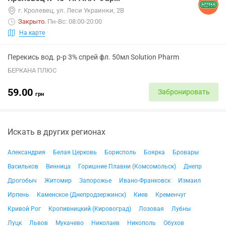
г. Кролевец, ул. Леси Украинки, 2В
Закрыто
.
Пн-Вс: 08:00-20:00
На карте
Перекись вод. р-р 3% спрей фл. 50мл Solution Pharm
БЕРКАНА ПЛЮС
59.00
Забронировать
грн
Искать в других регионах
Александрия
Белая Церковь
Борисполь
Боярка
Бровары
Васильков
Винница
Горишние Плавни (Комсомольск)
Днепр
Дрогобыч
Житомир
Запорожье
Ивано-Франковск
Измаил
Ирпень
Каменское (Днепродзержинск)
Киев
Кременчуг
Кривой Рог
Кропивницкий (Кировоград)
Лозовая
Лубны
Луцк
Львов
Мукачево
Николаев
Никополь
Обухов