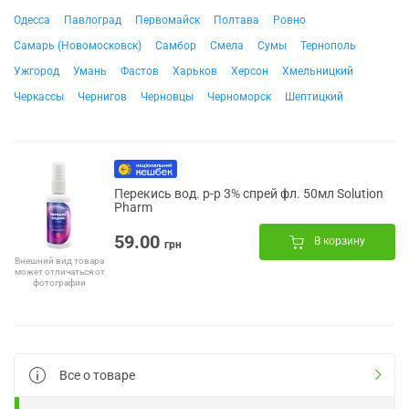
Одесса
Павлоград
Первомайск
Полтава
Ровно
Самарь (Новомосковск)
Самбор
Смела
Сумы
Тернополь
Ужгород
Умань
Фастов
Харьков
Херсон
Хмельницкий
Черкассы
Чернигов
Черновцы
Черноморск
Шептицкий
Перекись вод. р-р 3% спрей фл. 50мл Solution
Pharm
59.00
В корзину
грн
Внешний вид товара
может отличаться от
фотографии
Все о товаре