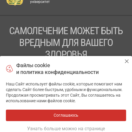
університет
САМОЛЕЧЕНИЕ МОЖЕТ БЫТЬ
ВРЕДНЫМ ДЛЯ ВАШЕГО
ЗДОРОВЬЯ
Файлы cookie
ПЕРЕД ПРИМЕНЕНИЕМ ПРЕПАРАТА
и политика конфиденциальности
ПРОКОНСУЛЬТИРУЙТЕСЬ С ВРАЧОМ
Наш Сайт использует файлы cookie, которые помогают нам
✕
ТОВ «АПТЕКА 911.ЮА» Код ЄДРПОУ 43631965.
сделать Сайт более быстрым, удобным и функциональным.
Продолжая просматривать этот Сайт, Вы соглашаетесь на
Отказ от ответственности
использование нами файлов cookie.
© 2014-2026. Медицинская информационная система
АПТЕКА911.ЮА
Соглашаюсь
Все аптеки
на карте
Разработка и поддержка сайта -
wu.ua
Узнать больше можно на странице