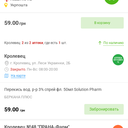
Укрпошта
59.00
В корзину
грн
Кролевец
:
2
из
2
аптеки
, где есть
1
шт.
По наличию
Кролевец
г. Кролевец, ул. Леси Украинки, 2Б
Закрыто
.
Пн-Вс: 08:00-20:00
На карте
Перекись вод. р-р 3% спрей фл. 50мл Solution Pharm
БЕРКАНА ПЛЮС
59.00
Забронировать
грн
Кролевец №48 "ПРАНА-Фарм"