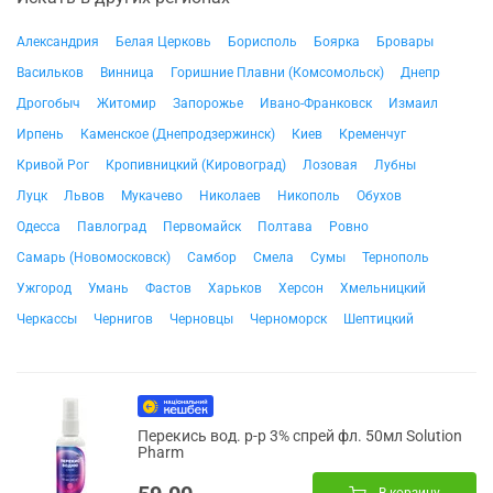
Александрия
Белая Церковь
Борисполь
Боярка
Бровары
Васильков
Винница
Горишние Плавни (Комсомольск)
Днепр
Дрогобыч
Житомир
Запорожье
Ивано-Франковск
Измаил
Ирпень
Каменское (Днепродзержинск)
Киев
Кременчуг
Кривой Рог
Кропивницкий (Кировоград)
Лозовая
Лубны
Луцк
Львов
Мукачево
Николаев
Никополь
Обухов
Одесса
Павлоград
Первомайск
Полтава
Ровно
Самарь (Новомосковск)
Самбор
Смела
Сумы
Тернополь
Ужгород
Умань
Фастов
Харьков
Херсон
Хмельницкий
Черкассы
Чернигов
Черновцы
Черноморск
Шептицкий
Перекись вод. р-р 3% спрей фл. 50мл Solution
Pharm