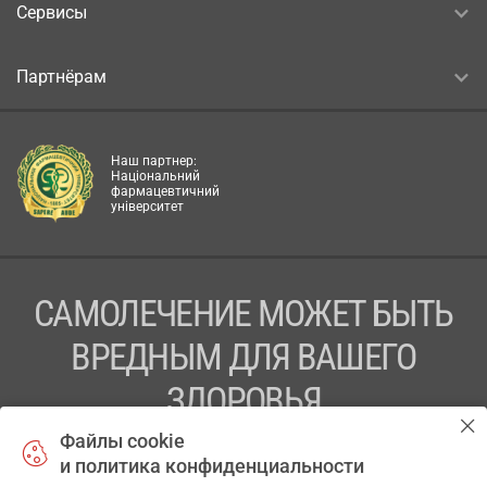
Сервисы
Партнёрам
Наш партнер:
Національний
фармацевтичний
університет
САМОЛЕЧЕНИЕ МОЖЕТ БЫТЬ
ВРЕДНЫМ ДЛЯ ВАШЕГО
ЗДОРОВЬЯ
Файлы cookie
ПЕРЕД ПРИМЕНЕНИЕМ ПРЕПАРАТА
и политика конфиденциальности
ПРОКОНСУЛЬТИРУЙТЕСЬ С ВРАЧОМ