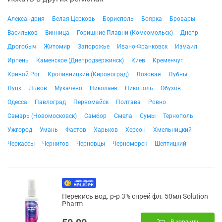
Александрия
Белая Церковь
Борисполь
Боярка
Бровары
Васильков
Винница
Горишние Плавни (Комсомольск)
Днепр
Дрогобыч
Житомир
Запорожье
Ивано-Франковск
Измаил
Ирпень
Каменское (Днепродзержинск)
Киев
Кременчуг
Кривой Рог
Кропивницкий (Кировоград)
Лозовая
Лубны
Луцк
Львов
Мукачево
Николаев
Никополь
Обухов
Одесса
Павлоград
Первомайск
Полтава
Ровно
Самарь (Новомосковск)
Самбор
Смела
Сумы
Тернополь
Ужгород
Умань
Фастов
Харьков
Херсон
Хмельницкий
Черкассы
Чернигов
Черновцы
Черноморск
Шептицкий
Перекись вод. р-р 3% спрей фл. 50мл Solution
Pharm