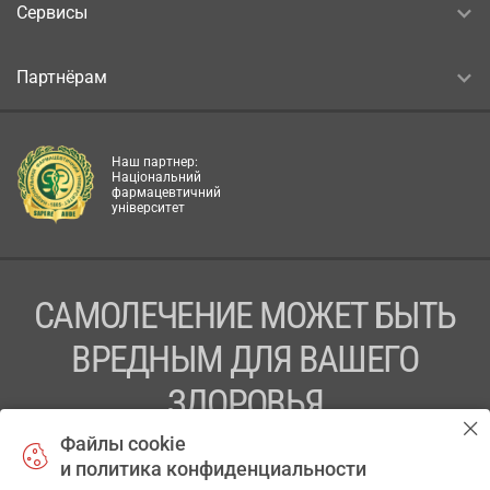
Сервисы
Партнёрам
Наш партнер:
Національний
фармацевтичний
університет
САМОЛЕЧЕНИЕ МОЖЕТ БЫТЬ
ВРЕДНЫМ ДЛЯ ВАШЕГО
ЗДОРОВЬЯ
Файлы cookie
ПЕРЕД ПРИМЕНЕНИЕМ ПРЕПАРАТА
и политика конфиденциальности
ПРОКОНСУЛЬТИРУЙТЕСЬ С ВРАЧОМ