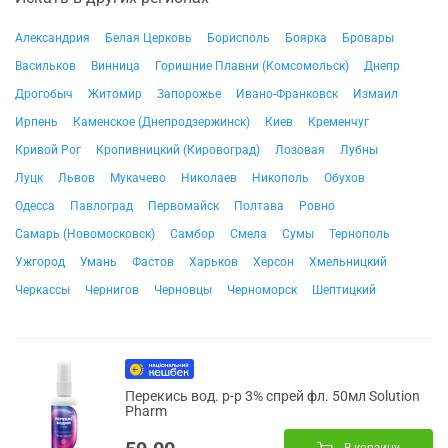
Александрия
Белая Церковь
Борисполь
Боярка
Бровары
Васильков
Винница
Горишние Плавни (Комсомольск)
Днепр
Дрогобыч
Житомир
Запорожье
Ивано-Франковск
Измаил
Ирпень
Каменское (Днепродзержинск)
Киев
Кременчуг
Кривой Рог
Кропивницкий (Кировоград)
Лозовая
Лубны
Луцк
Львов
Мукачево
Николаев
Никополь
Обухов
Одесса
Павлоград
Первомайск
Полтава
Ровно
Самарь (Новомосковск)
Самбор
Смела
Сумы
Тернополь
Ужгород
Умань
Фастов
Харьков
Херсон
Хмельницкий
Черкассы
Чернигов
Черновцы
Черноморск
Шептицкий
Перекись вод. р-р 3% спрей фл. 50мл Solution
Pharm