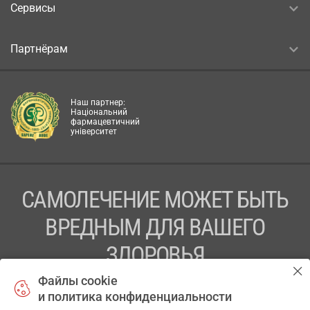
Сервисы
Партнёрам
Наш партнер:
Національний
фармацевтичний
університет
САМОЛЕЧЕНИЕ МОЖЕТ БЫТЬ
ВРЕДНЫМ ДЛЯ ВАШЕГО
ЗДОРОВЬЯ
Файлы cookie
ПЕРЕД ПРИМЕНЕНИЕМ ПРЕПАРАТА
и политика конфиденциальности
ПРОКОНСУЛЬТИРУЙТЕСЬ С ВРАЧОМ