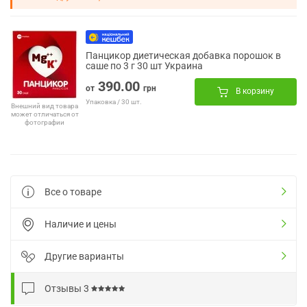
Панцикор диетическая добавка порошок в
саше по 3 г 30 шт Украина
390.00
от
грн
В корзину
Упаковка / 30 шт.
Внешний вид товара
может отличаться от
фотографии
Все о товаре
Наличие и цены
Другие варианты
Отзывы
3