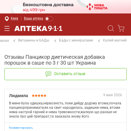
Киев
Ваша аптека
Витамины и БАДы
Бады с минералами
Калий магний
авная
Отзывы Панцикор диетическая добавка
порошок в саше по 3 г 30 шт Украина
Оставить отзыв
9 мая 2026
Людмила
В мене була одишка,нервозність, поки дийду додому втома,почала
панцикорпринимати,як на свит народилась, задишки нема, втоми
нема настрой гарний и нема тревожности,жалкую що раніше не
знала про цей препарат,та заказала знову його
Комментировать