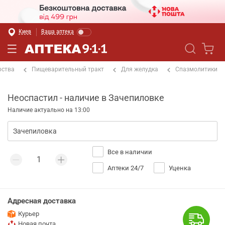
Киев
Ваша аптека
рства
Пищеварительный тракт
Для желудка
Спазмолитики
Неоспастил - наличие в Зачепиловке
Наличие актуально на 13:00
Все в наличии
Аптеки 24/7
Уценка
Адресная доставка
Курьер
Новая почта