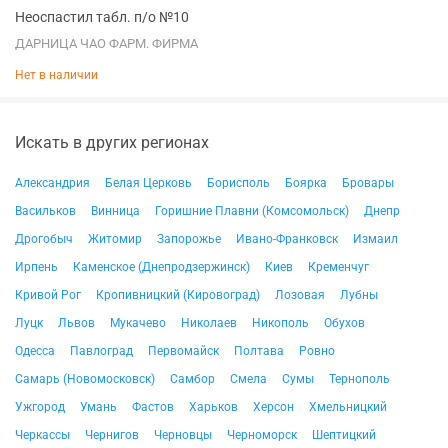
Неоспастил табл. п/о №10
ДАРНИЦА ЧАО ФАРМ. ФИРМА
Нет в наличии
Искать в других регионах
Александрия
Белая Церковь
Борисполь
Боярка
Бровары
Васильков
Винница
Горишние Плавни (Комсомольск)
Днепр
Дрогобыч
Житомир
Запорожье
Ивано-Франковск
Измаил
Ирпень
Каменское (Днепродзержинск)
Киев
Кременчуг
Кривой Рог
Кропивницкий (Кировоград)
Лозовая
Лубны
Луцк
Львов
Мукачево
Николаев
Никополь
Обухов
Одесса
Павлоград
Первомайск
Полтава
Ровно
Самарь (Новомосковск)
Самбор
Смела
Сумы
Тернополь
Ужгород
Умань
Фастов
Харьков
Херсон
Хмельницкий
Черкассы
Чернигов
Черновцы
Черноморск
Шептицкий