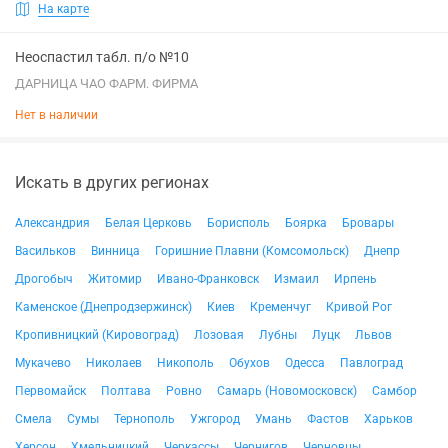
На карте
Неоспастил табл. п/о №10
ДАРНИЦА ЧАО ФАРМ. ФИРМА
Нет в наличии
Искать в других регионах
Александрия
Белая Церковь
Борисполь
Боярка
Бровары
Васильков
Винница
Горишние Плавни (Комсомольск)
Днепр
Дрогобыч
Житомир
Ивано-Франковск
Измаил
Ирпень
Каменское (Днепродзержинск)
Киев
Кременчуг
Кривой Рог
Кропивницкий (Кировоград)
Лозовая
Лубны
Луцк
Львов
Мукачево
Николаев
Никополь
Обухов
Одесса
Павлоград
Первомайск
Полтава
Ровно
Самарь (Новомосковск)
Самбор
Смела
Сумы
Тернополь
Ужгород
Умань
Фастов
Харьков
Херсон
Хмельницкий
Черкассы
Чернигов
Черновцы