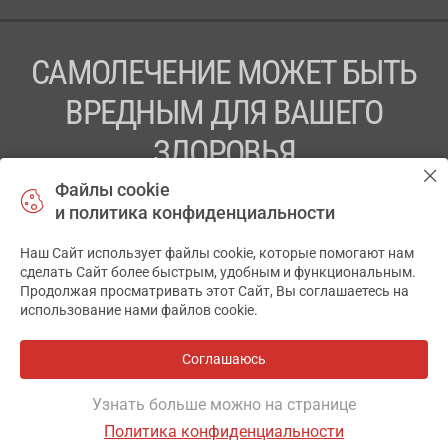
САМОЛЕЧЕНИЕ МОЖЕТ БЫТЬ
ВРЕДНЫМ ДЛЯ ВАШЕГО
ЗДОРОВЬЯ
Файлы cookie
ПЕРЕД ПРИМЕНЕНИЕМ ПРЕПАРАТА
и политика конфиденциальности
ПРОКОНСУЛЬТИРУЙТЕСЬ С ВРАЧОМ
Наш Сайт использует файлы cookie, которые помогают нам
✕
ТОВ «АПТЕКА 911.ЮА» Код ЄДРПОУ 43631965.
сделать Сайт более быстрым, удобным и функциональным.
Продолжая просматривать этот Сайт, Вы соглашаетесь на
Отказ от ответственности
использование нами файлов cookie.
© 2014-2026. Медицинская информационная система
АПТЕКА911.ЮА
Соглашаюсь
Все аптеки
на карте
Разработка и поддержка сайта -
wu.ua
Узнать больше можно на странице
Политика конфиденциальности
ОСНОВНОЕ
ИНСТРУКЦИЯ
ГДЕ ЕСТЬ
АНАЛОГИ
ОТЗЫВЫ