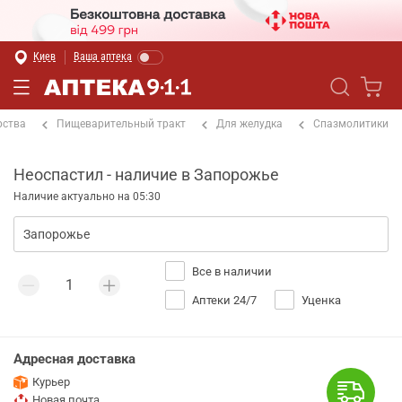
Киев
Ваша аптека
рства
Пищеварительный тракт
Для желудка
Спазмолитики
Неоспастил - наличие в Запорожье
Наличие актуально на 05:30
Все в наличии
Аптеки 24/7
Уценка
Адресная доставка
Курьер
Новая почта