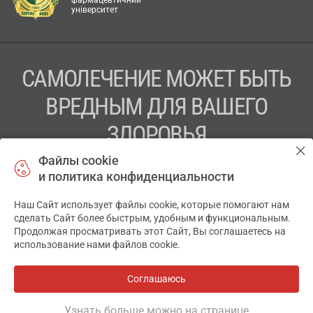
фармацевтичний
університет
САМОЛЕЧЕНИЕ МОЖЕТ БЫТЬ
ВРЕДНЫМ ДЛЯ ВАШЕГО
ЗДОРОВЬЯ
Файлы cookie
ПЕРЕД ПРИМЕНЕНИЕМ ПРЕПАРАТА
и политика конфиденциальности
ПРОКОНСУЛЬТИРУЙТЕСЬ С ВРАЧОМ
Наш Сайт использует файлы cookie, которые помогают нам
✕
ТОВ «АПТЕКА 911.ЮА» Код ЄДРПОУ 43631965.
сделать Сайт более быстрым, удобным и функциональным.
Продолжая просматривать этот Сайт, Вы соглашаетесь на
Отказ от ответственности
использование нами файлов cookie.
© 2014-2026. Медицинская информационная система
АПТЕКА911.ЮА
Соглашаюсь
Все аптеки
на карте
Разработка и поддержка сайта -
wu.ua
Узнать больше можно на странице