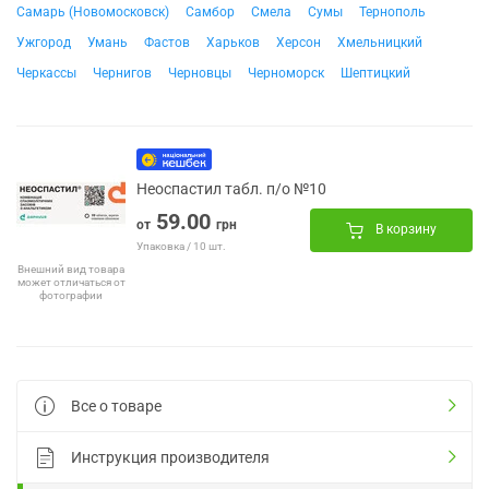
Самарь (Новомосковск)
Самбор
Смела
Сумы
Тернополь
Ужгород
Умань
Фастов
Харьков
Херсон
Хмельницкий
Черкассы
Чернигов
Черновцы
Черноморск
Шептицкий
Неоспастил табл. п/о №10
59.00
от
грн
В корзину
Упаковка / 10 шт.
Внешний вид товара
может отличаться от
фотографии
Все о товаре
Инструкция производителя