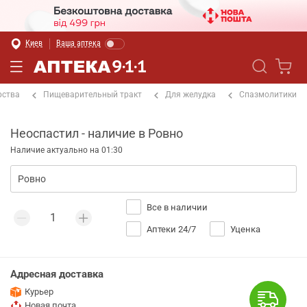
Киев
Ваша аптека
рства
Пищеварительный тракт
Для желудка
Спазмолитики
Неоспастил - наличие в Ровно
Наличие актуально на 01:30
Все в наличии
Аптеки 24/7
Уценка
Адресная доставка
Курьер
Новая почта