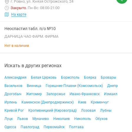
г. Ровно, ул. Князя Острожского, 24
Закрыто
.
Пн-Вс: 08:00-21:00
На карте
Неоспастил табл. п/о №10
ДАРНИЦА ЧАО ФАРМ. ФИРМА
Нет в наличии
Искать в других регионах
Александрия
Белая Церковь
Борисполь
Боярка
Бровары
Васильков
Винница
Горишние Плавни (Комсомольск)
Днепр
Дрогобыч
Житомир
Запорожье
Ивано-Франковск
Измаил
Ирпень
Каменское (Днепродзержинск)
Киев
Кременчуг
Кривой Рог
Кропивницкий (Кировоград)
Лозовая
Лубны
Луцк
Львов
Мукачево
Николаев
Никополь
Обухов
Одесса
Павлоград
Первомайск
Полтава