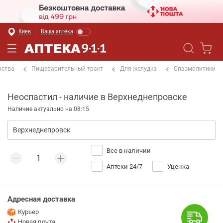
Киев
Ваша аптека
рства
Пищеварительный тракт
Для желудка
Спазмолитики
Неоспастил - наличие в Верхнеднепровске
Наличие актуально на 08:15
Все в наличии
Аптеки 24/7
Уценка
Адресная доставка
Курьер
Новая почта