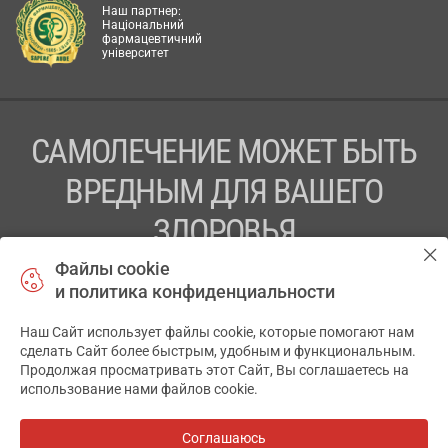
Наш партнер:
Національний
фармацевтичний
університет
САМОЛЕЧЕНИЕ МОЖЕТ БЫТЬ
ВРЕДНЫМ ДЛЯ ВАШЕГО
ЗДОРОВЬЯ
Файлы cookie
ПЕРЕД ПРИМЕНЕНИЕМ ПРЕПАРАТА
и политика конфиденциальности
ПРОКОНСУЛЬТИРУЙТЕСЬ С ВРАЧОМ
Наш Сайт использует файлы cookie, которые помогают нам
✕
ТОВ «АПТЕКА 911.ЮА» Код ЄДРПОУ 43631965.
сделать Сайт более быстрым, удобным и функциональным.
Продолжая просматривать этот Сайт, Вы соглашаетесь на
Отказ от ответственности
использование нами файлов cookie.
© 2014-2026. Медицинская информационная система
АПТЕКА911.ЮА
Соглашаюсь
Все аптеки