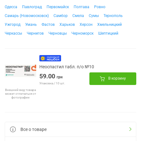
Одесса
Павлоград
Первомайск
Полтава
Ровно
Самарь (Новомосковск)
Самбор
Смела
Сумы
Тернополь
Ужгород
Умань
Фастов
Харьков
Херсон
Хмельницкий
Черкассы
Чернигов
Черновцы
Черноморск
Шептицкий
Неоспастил табл. п/о №10
59.00
грн
В корзину
Упаковка / 10 шт.
Внешний вид товара
может отличаться от
фотографии
Все о товаре