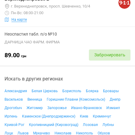
г. Верхнеднепровск, просп. Шевченко, 10/4
Пн-Вс: 08:00-21:00
На карте
Неоспастил табл. п/о №10
ДАРНИЦА ЧАО ФАРМ. ФИРМА
89.00
Забронировать
грн
Искать в других регионах
Александрия
Белая Церковь
Борисполь
Боярка
Бровары
Васильков
Винница
Горишние Плавни (Комсомольск)
Днепр
Дрогобыч
Житомир
Запорожье
Ивано-Франковск
Измаил
Ирпень
Каменское (Днепродзержинск)
Киев
Кременчуг
Кривой Рог
Кропивницкий (Кировоград)
Лозовая
Лубны
Луцк
Львов
Мукачево
Николаев
Никополь
Обухов