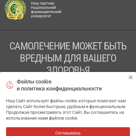
Наш партнер:
Національний
фармацевтичний
університет
САМОЛЕЧЕНИЕ МОЖЕТ БЫТЬ
ВРЕДНЫМ ДЛЯ ВАШЕГО
ЗДОРОВЬЯ
Файлы cookie
ПЕРЕД ПРИМЕНЕНИЕМ ПРЕПАРАТА
и политика конфиденциальности
ПРОКОНСУЛЬТИРУЙТЕСЬ С ВРАЧОМ
Наш Сайт использует файлы cookie, которые помогают нам
✕
ТОВ «АПТЕКА 911.ЮА» Код ЄДРПОУ 43631965.
сделать Сайт более быстрым, удобным и функциональным.
Продолжая просматривать этот Сайт, Вы соглашаетесь на
Отказ от ответственности
использование нами файлов cookie.
© 2014-2026. Медицинская информационная система
АПТЕКА911.ЮА
Соглашаюсь
Все аптеки