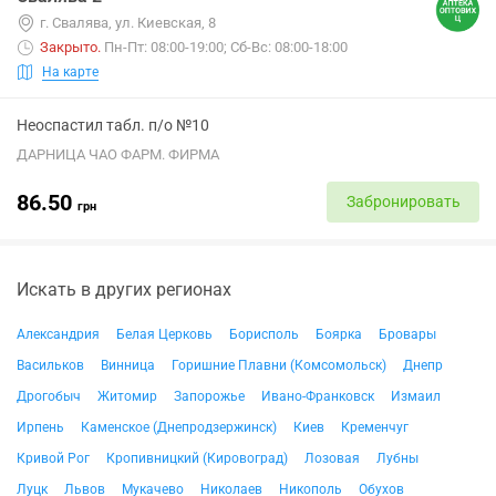
г. Свалява, ул. Киевская, 8
Закрыто
.
Пн-Пт: 08:00-19:00; Сб-Вс: 08:00-18:00
На карте
Неоспастил табл. п/о №10
ДАРНИЦА ЧАО ФАРМ. ФИРМА
86.50
Забронировать
грн
Искать в других регионах
Александрия
Белая Церковь
Борисполь
Боярка
Бровары
Васильков
Винница
Горишние Плавни (Комсомольск)
Днепр
Дрогобыч
Житомир
Запорожье
Ивано-Франковск
Измаил
Ирпень
Каменское (Днепродзержинск)
Киев
Кременчуг
Кривой Рог
Кропивницкий (Кировоград)
Лозовая
Лубны
Луцк
Львов
Мукачево
Николаев
Никополь
Обухов