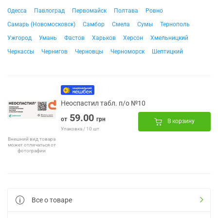
Одесса
Павлоград
Первомайск
Полтава
Ровно
Самарь (Новомосковск)
Самбор
Смела
Сумы
Тернополь
Ужгород
Умань
Фастов
Харьков
Херсон
Хмельницкий
Черкассы
Чернигов
Черновцы
Черноморск
Шептицкий
Неоспастил табл. п/о №10
59.00
от
грн
В корзину
Упаковка / 10 шт.
Внешний вид товара
может отличаться от
фотографии
Все о товаре