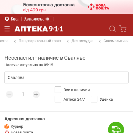
Киев
Ваша аптека
рства
Пищеварительный тракт
Для желудка
Спазмолитики
Неоспастил - наличие в Сваляве
Наличие актуально на 05:15
Все в наличии
Аптеки 24/7
Уценка
Адресная доставка
Курьер
Новая почта