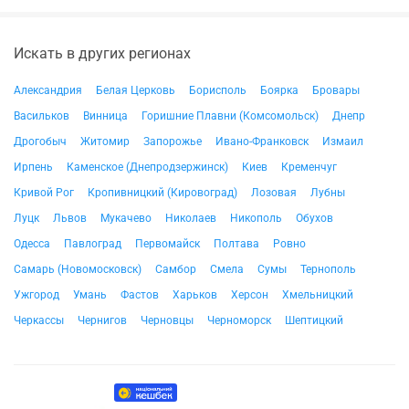
Искать в других регионах
Александрия
Белая Церковь
Борисполь
Боярка
Бровары
Васильков
Винница
Горишние Плавни (Комсомольск)
Днепр
Дрогобыч
Житомир
Запорожье
Ивано-Франковск
Измаил
Ирпень
Каменское (Днепродзержинск)
Киев
Кременчуг
Кривой Рог
Кропивницкий (Кировоград)
Лозовая
Лубны
Луцк
Львов
Мукачево
Николаев
Никополь
Обухов
Одесса
Павлоград
Первомайск
Полтава
Ровно
Самарь (Новомосковск)
Самбор
Смела
Сумы
Тернополь
Ужгород
Умань
Фастов
Харьков
Херсон
Хмельницкий
Черкассы
Чернигов
Черновцы
Черноморск
Шептицкий