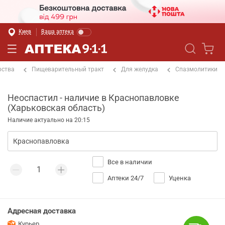
Киев
Ваша аптека
рства
Пищеварительный тракт
Для желудка
Спазмолитики
Неоспастил - наличие в Краснопавловке
(Харьковская область)
Наличие актуально на 20:15
Все в наличии
Аптеки 24/7
Уценка
Адресная доставка
Курьер