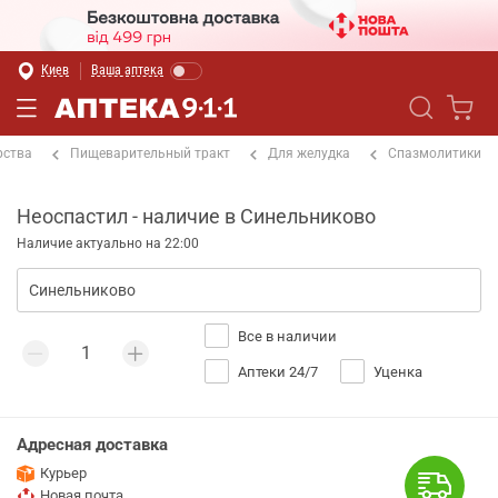
Киев
Ваша аптека
рства
Пищеварительный тракт
Для желудка
Спазмолитики
Неоспастил - наличие в Синельниково
Наличие актуально на 22:00
Все в наличии
Аптеки 24/7
Уценка
Адресная доставка
Курьер
Новая почта