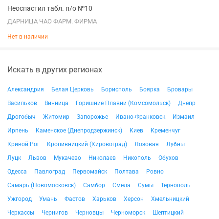
Неоспастил табл. п/о №10
ДАРНИЦА ЧАО ФАРМ. ФИРМА
Нет в наличии
Искать в других регионах
Александрия
Белая Церковь
Борисполь
Боярка
Бровары
Васильков
Винница
Горишние Плавни (Комсомольск)
Днепр
Дрогобыч
Житомир
Запорожье
Ивано-Франковск
Измаил
Ирпень
Каменское (Днепродзержинск)
Киев
Кременчуг
Кривой Рог
Кропивницкий (Кировоград)
Лозовая
Лубны
Луцк
Львов
Мукачево
Николаев
Никополь
Обухов
Одесса
Павлоград
Первомайск
Полтава
Ровно
Самарь (Новомосковск)
Самбор
Смела
Сумы
Тернополь
Ужгород
Умань
Фастов
Харьков
Херсон
Хмельницкий
Черкассы
Чернигов
Черновцы
Черноморск
Шептицкий