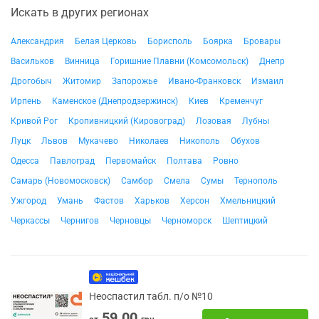
Искать в других регионах
Александрия
Белая Церковь
Борисполь
Боярка
Бровары
Васильков
Винница
Горишние Плавни (Комсомольск)
Днепр
Дрогобыч
Житомир
Запорожье
Ивано-Франковск
Измаил
Ирпень
Каменское (Днепродзержинск)
Киев
Кременчуг
Кривой Рог
Кропивницкий (Кировоград)
Лозовая
Лубны
Луцк
Львов
Мукачево
Николаев
Никополь
Обухов
Одесса
Павлоград
Первомайск
Полтава
Ровно
Самарь (Новомосковск)
Самбор
Смела
Сумы
Тернополь
Ужгород
Умань
Фастов
Харьков
Херсон
Хмельницкий
Черкассы
Чернигов
Черновцы
Черноморск
Шептицкий
Неоспастил табл. п/о №10
59.00