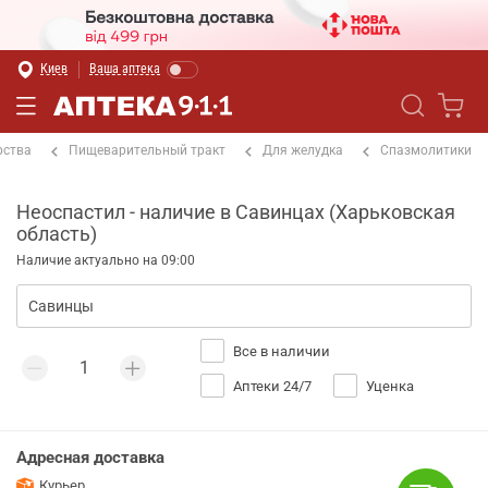
Киев
Ваша аптека
рства
Пищеварительный тракт
Для желудка
Спазмолитики
Неоспастил - наличие в Савинцах (Харьковская
область)
Наличие актуально на 09:00
Все в наличии
Аптеки 24/7
Уценка
Адресная доставка
Курьер