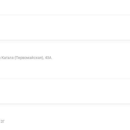
а Кагала (Первомайская), 43А
 2Г