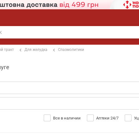
й тракт
Для желудка
Спазмолитики
чуге
Все в наличии
Аптеки 24/7
Уц