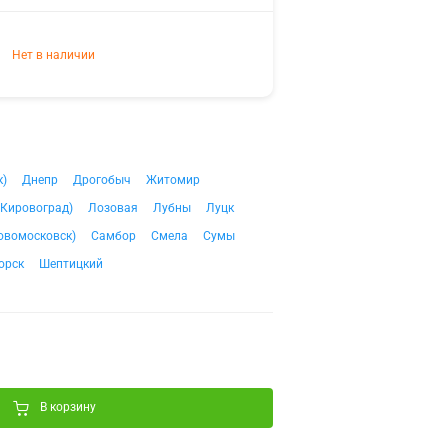
Нет в наличии
к)
Днепр
Дрогобыч
Житомир
(Кировоград)
Лозовая
Лубны
Луцк
овомосковск)
Самбор
Смела
Сумы
орск
Шептицкий
В корзину