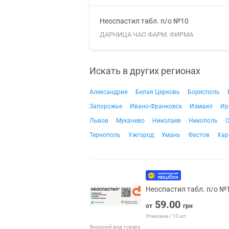
Неоспастил табл. п/о №10
ДАРНИЦА ЧАО ФАРМ. ФИРМА
Искать в других регионах
Александрия
Белая Церковь
Борисполь
Запорожье
Ивано-Франковск
Измаил
Ир
Львов
Мукачево
Николаев
Никополь
О
Тернополь
Ужгород
Умань
Фастов
Хар
Неоспастил табл. п/о №
59.00
от
грн
Упаковка / 10 шт.
Внешний вид товара