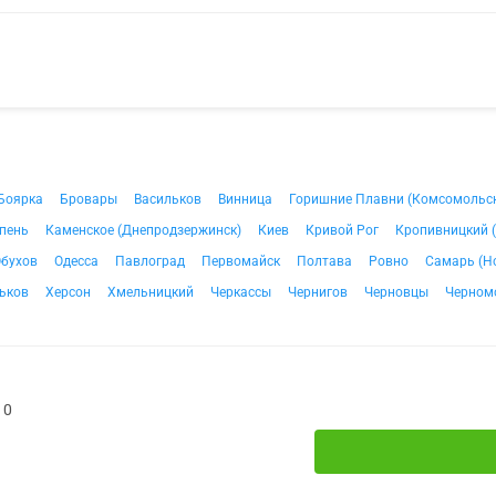
Боярка
Бровары
Васильков
Винница
Горишние Плавни (Комсомольс
пень
Каменское (Днепродзержинск)
Киев
Кривой Рог
Кропивницкий 
бухов
Одесса
Павлоград
Первомайск
Полтава
Ровно
Самарь (Н
ьков
Херсон
Хмельницкий
Черкассы
Чернигов
Черновцы
Черном
10