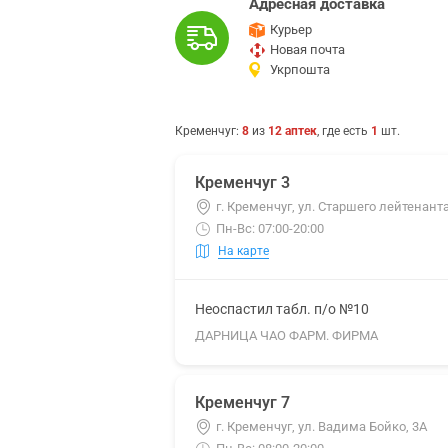
Адресная доставка
Курьер
Новая почта
Укрпошта
Кременчуг
:
8
из
12
аптек
, где есть
1
шт.
Кременчуг 3
г. Кременчуг, ул. Старшего лейтенант
Пн-Вс: 07:00-20:00
На карте
Неоспастил табл. п/о №10
ДАРНИЦА ЧАО ФАРМ. ФИРМА
Кременчуг 7
г. Кременчуг, ул. Вадима Бойко, 3А