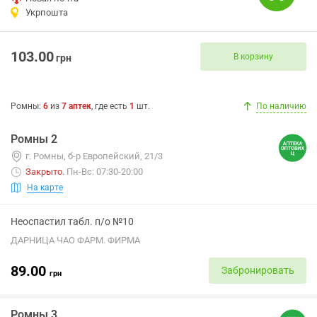
Укрпошта
103.00
В корзину
грн
Ромны
:
6
из
7
аптек
, где есть
1
шт.
По наличию
Ромны 2
г. Ромны, б-р Европейский, 21/3
Закрыто
.
Пн-Вс: 07:30-20:00
На карте
Неоспастил табл. п/о №10
ДАРНИЦА ЧАО ФАРМ. ФИРМА
89.00
Забронировать
грн
Ромны 3