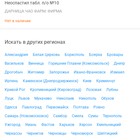
Неоспастил табл. п/о №10
ДАРНИЦА ЧАО ФАРМ. ФИРМА
Нет в наличии
Искать в других регионах
Александрия
Белая Церковь
Борисполь
Боярка
Бровары
Васильков
Винница
Горишние Плавни (Комсомольск)
Днепр
Дрогобыч
Житомир
Запорожье
Ивано-Франковск
Измаил
Ирпень
Каменское (Днепродзержинск)
Киев
Кременчуг
Кривой Рог
Кропивницкий (Кировоград)
Лозовая
Лубны
Луцк
Львов
Мукачево
Николаев
Никополь
Обухов
Одесса
Павлоград
Первомайск
Полтава
Ровно
Самарь (Новомосковск)
Самбор
Смела
Сумы
Тернополь
Ужгород
Умань
Фастов
Харьков
Херсон
Хмельницкий
Черкассы
Чернигов
Черновцы
Черноморск
Шептицкий