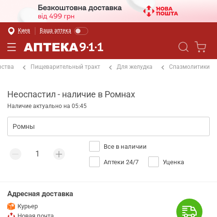
Киев
Ваша аптека
рства
Пищеварительный тракт
Для желудка
Спазмолитики
Неоспастил - наличие в Ромнах
Наличие актуально на 05:45
Все в наличии
Аптеки 24/7
Уценка
Адресная доставка
Курьер
Новая почта