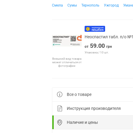
Смела
Сумы
Тернополь
Ужгород
Уман
Неоспастил табл. п/о №
59.00
от
грн
Упаковка / 10 шт.
Внешний вид товара
может отличаться от
фотографии
Все о товаре
Инструкция производителя
Наличие и цены