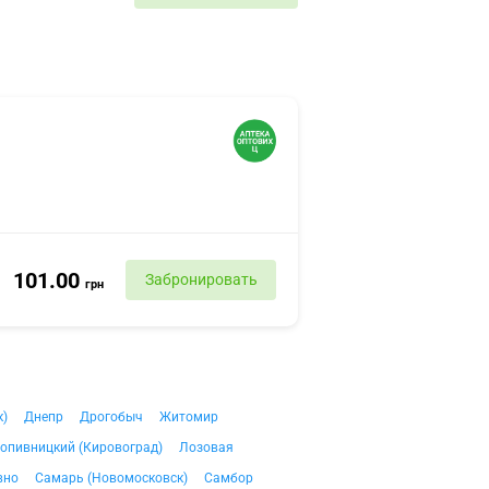
101.00
Забронировать
грн
к)
Днепр
Дрогобыч
Житомир
опивницкий (Кировоград)
Лозовая
вно
Самарь (Новомосковск)
Самбор