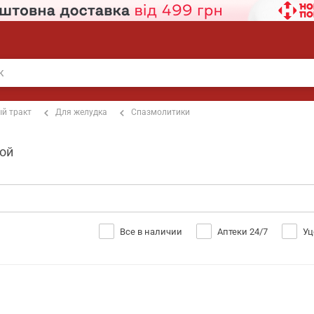
й тракт
Для желудка
Спазмолитики
ной
Все в наличии
Аптеки 24/7
Уц