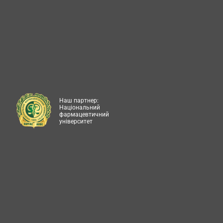
Наш партнер:
Національний
фармацевтичний
університет