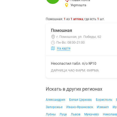
Укрпошта
Помошная
:
1
из
1
аптека
, где есть
1
шт.
Помошная
г. Помошная, ул. Победы, 62
Пн-Вс: 08:00-21:00
На карте
Неоспастил табл. п/о №10
ДАРНИЦА ЧАО ФАРМ. ФИРМА
Искать в других регионах
Александрия
Белая Церковь
Борисполь
Запорожье
Ивано-Франковск
Измаил
Ир
Лубны
Луцк
Львов
Мукачево
Николае