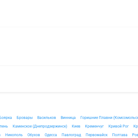
Боярка
Бровары
Васильков
Винница
Горишние Плавни (Комсомольс
пень
Каменское (Днепродзержинск)
Киев
Кременчуг
Кривой Рог
Кр
в
Никополь
Обухов
Одесса
Павлоград
Первомайск
Полтава
Ро