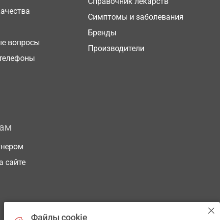
Справочник лекарств
качества
Симптомы и заболевания
Бренды
ые вопросы
Производители
телефоны
рам
тнером
а сайте
Файлы cookie