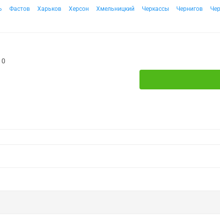
ь
Фастов
Харьков
Херсон
Хмельницкий
Черкассы
Чернигов
Че
10