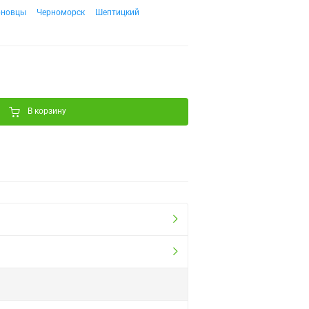
рновцы
Черноморск
Шептицкий
В корзину