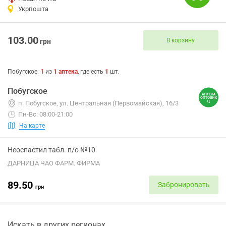
Укрпошта
103.00
В корзину
грн
Побугское
:
1
из
1
аптека
, где есть
1
шт.
Побугское
п. Побугское, ул. Центральная (Первомайская), 16/3
Пн-Вс: 08:00-21:00
На карте
Неоспастил табл. п/о №10
ДАРНИЦА ЧАО ФАРМ. ФИРМА
89.50
Забронировать
грн
Искать в других регионах