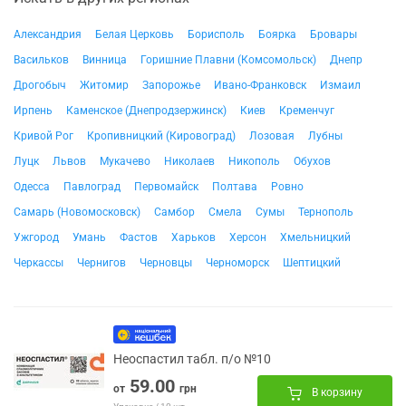
Александрия
Белая Церковь
Борисполь
Боярка
Бровары
Васильков
Винница
Горишние Плавни (Комсомольск)
Днепр
Дрогобыч
Житомир
Запорожье
Ивано-Франковск
Измаил
Ирпень
Каменское (Днепродзержинск)
Киев
Кременчуг
Кривой Рог
Кропивницкий (Кировоград)
Лозовая
Лубны
Луцк
Львов
Мукачево
Николаев
Никополь
Обухов
Одесса
Павлоград
Первомайск
Полтава
Ровно
Самарь (Новомосковск)
Самбор
Смела
Сумы
Тернополь
Ужгород
Умань
Фастов
Харьков
Херсон
Хмельницкий
Черкассы
Чернигов
Черновцы
Черноморск
Шептицкий
Неоспастил табл. п/о №10
59.00
от
грн
В корзину