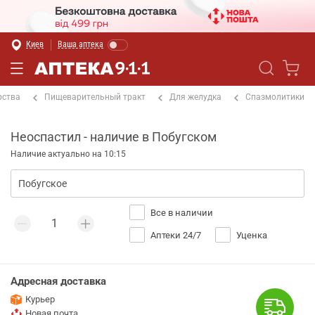
Киев
Ваша аптека
рства
Пищеварительный тракт
Для желудка
Спазмолитики
Неоспастил - наличие в Побугском
Наличие актуально на 10:15
Все в наличии
Аптеки 24/7
Уценка
Адресная доставка
Курьер
Новая почта