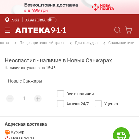
Киев
Ваша аптека
рства
Пищеварительный тракт
Для желудка
Спазмолитики
Неоспастил - наличие в Новых Санжарах
Наличие актуально на 15:45
Все в наличии
Аптеки 24/7
Уценка
Адресная доставка
Курьер
Новая почта