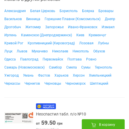
Александрия
Белая Церковь
Борисполь
Боярка
Бровары
Васильков
Винница
Горишние Плавни (Комсомольск)
Днепр
Дрогобыч
Житомир
Запорожье
Ивано-Франковск
Измаил
Ирпень
Каменское (Днепродзержинск)
Киев
Кременчуг
Кривой Рог
Кропивницкий (Кировоград)
Лозовая
Лубны
Луцк
Львов
Мукачево
Николаев
Никополь
Обухов
Одесса
Павлоград
Первомайск
Полтава
Ровно
Самарь (Новомосковск)
Самбор
Смела
Сумы
Тернополь
Ужгород
Умань
Фастов
Харьков
Херсон
Хмельницкий
Черкассы
Чернигов
Черновцы
Черноморск
Шептицкий
Неоспастил табл. п/о №10
59.50
от
грн
В корзину