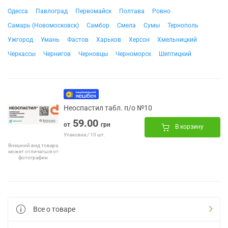
Одесса
Павлоград
Первомайск
Полтава
Ровно
Самарь (Новомосковск)
Самбор
Смела
Сумы
Тернополь
Ужгород
Умань
Фастов
Харьков
Херсон
Хмельницкий
Черкассы
Чернигов
Черновцы
Черноморск
Шептицкий
Неоспастил табл. п/о №10
59.00
от
грн
В корзину
Упаковка / 10 шт.
Внешний вид товара
может отличаться от
фотографии
Все о товаре