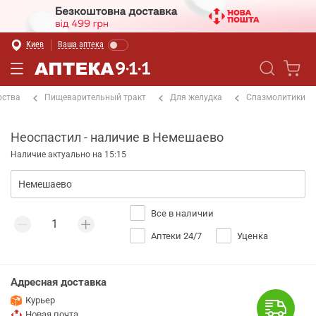
Киев
Ваша аптека
рства
Пищеварительный тракт
Для желудка
Спазмолитики
Неоспастил - наличие в Немешаево
Наличие актуально на 15:15
Все в наличии
Аптеки 24/7
Уценка
Адресная доставка
Курьер
Новая почта