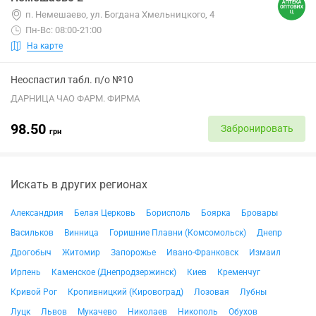
п. Немешаево, ул. Богдана Хмельницкого, 4
Пн-Вс: 08:00-21:00
На карте
Неоспастил табл. п/о №10
ДАРНИЦА ЧАО ФАРМ. ФИРМА
98.50
Забронировать
грн
Искать в других регионах
Александрия
Белая Церковь
Борисполь
Боярка
Бровары
Васильков
Винница
Горишние Плавни (Комсомольск)
Днепр
Дрогобыч
Житомир
Запорожье
Ивано-Франковск
Измаил
Ирпень
Каменское (Днепродзержинск)
Киев
Кременчуг
Кривой Рог
Кропивницкий (Кировоград)
Лозовая
Лубны
Луцк
Львов
Мукачево
Николаев
Никополь
Обухов