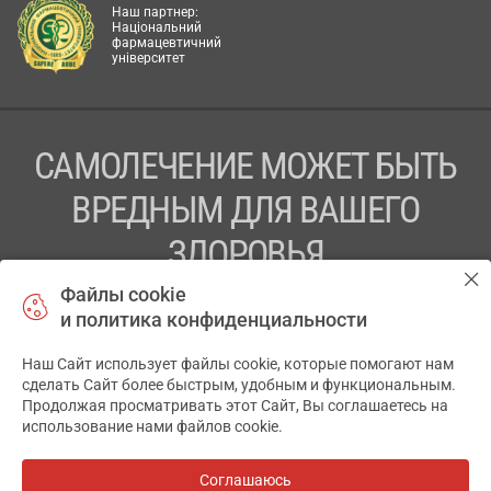
Наш партнер:
Національний
фармацевтичний
університет
САМОЛЕЧЕНИЕ МОЖЕТ БЫТЬ
ВРЕДНЫМ ДЛЯ ВАШЕГО
ЗДОРОВЬЯ
Файлы cookie
ПЕРЕД ПРИМЕНЕНИЕМ ПРЕПАРАТА
и политика конфиденциальности
ПРОКОНСУЛЬТИРУЙТЕСЬ С ВРАЧОМ
Наш Сайт использует файлы cookie, которые помогают нам
✕
ТОВ «АПТЕКА 911.ЮА» Код ЄДРПОУ 43631965.
сделать Сайт более быстрым, удобным и функциональным.
Продолжая просматривать этот Сайт, Вы соглашаетесь на
Отказ от ответственности
использование нами файлов cookie.
© 2014-2026. Медицинская информационная система
АПТЕКА911.ЮА
Соглашаюсь
Все аптеки