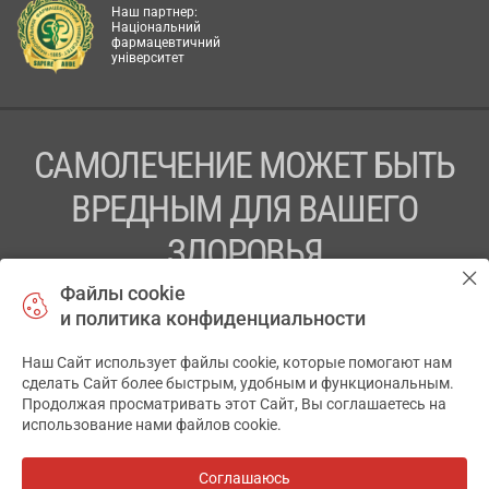
Наш партнер:
Національний
фармацевтичний
університет
САМОЛЕЧЕНИЕ МОЖЕТ БЫТЬ
ВРЕДНЫМ ДЛЯ ВАШЕГО
ЗДОРОВЬЯ
Файлы cookie
ПЕРЕД ПРИМЕНЕНИЕМ ПРЕПАРАТА
и политика конфиденциальности
ПРОКОНСУЛЬТИРУЙТЕСЬ С ВРАЧОМ
Наш Сайт использует файлы cookie, которые помогают нам
✕
ТОВ «АПТЕКА 911.ЮА» Код ЄДРПОУ 43631965.
сделать Сайт более быстрым, удобным и функциональным.
Продолжая просматривать этот Сайт, Вы соглашаетесь на
Отказ от ответственности
использование нами файлов cookie.
© 2014-2026. Медицинская информационная система
АПТЕКА911.ЮА
Соглашаюсь
Все аптеки