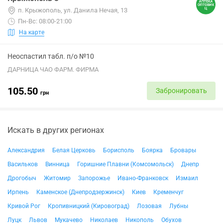
п. Крыжополь, ул. Данила Нечая, 13
Пн-Вс: 08:00-21:00
На карте
Неоспастил табл. п/о №10
ДАРНИЦА ЧАО ФАРМ. ФИРМА
105.50
Забронировать
грн
Искать в других регионах
Александрия
Белая Церковь
Борисполь
Боярка
Бровары
Васильков
Винница
Горишние Плавни (Комсомольск)
Днепр
Дрогобыч
Житомир
Запорожье
Ивано-Франковск
Измаил
Ирпень
Каменское (Днепродзержинск)
Киев
Кременчуг
Кривой Рог
Кропивницкий (Кировоград)
Лозовая
Лубны
Луцк
Львов
Мукачево
Николаев
Никополь
Обухов