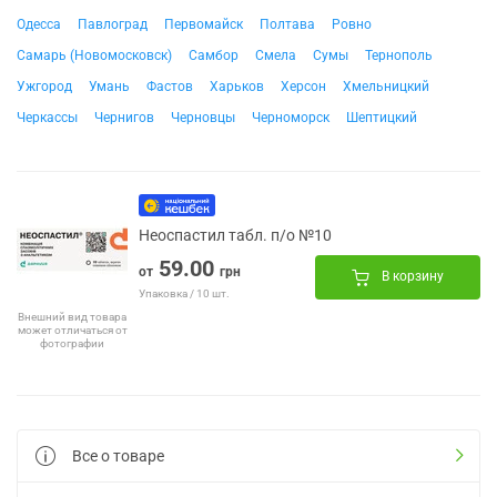
Одесса
Павлоград
Первомайск
Полтава
Ровно
Самарь (Новомосковск)
Самбор
Смела
Сумы
Тернополь
Ужгород
Умань
Фастов
Харьков
Херсон
Хмельницкий
Черкассы
Чернигов
Черновцы
Черноморск
Шептицкий
Неоспастил табл. п/о №10
59.00
от
грн
В корзину
Упаковка / 10 шт.
Внешний вид товара
может отличаться от
фотографии
Все о товаре