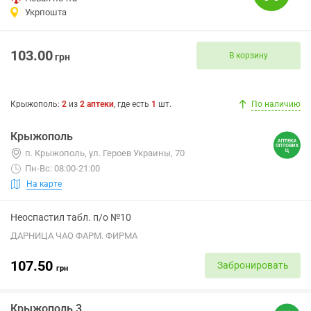
Укрпошта
103.00
В корзину
грн
Крыжополь
:
2
из
2
аптеки
, где есть
1
шт.
По наличию
Крыжополь
п. Крыжополь, ул. Героев Украины, 70
Пн-Вс: 08:00-21:00
На карте
Неоспастил табл. п/о №10
ДАРНИЦА ЧАО ФАРМ. ФИРМА
107.50
Забронировать
грн
Крыжополь 3