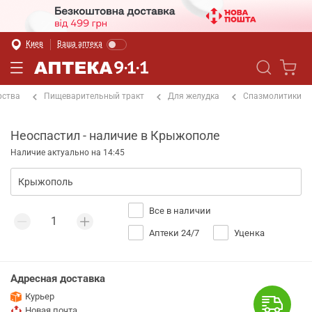
Киев
Ваша аптека
рства
Пищеварительный тракт
Для желудка
Спазмолитики
Неоспастил - наличие в Крыжополе
Наличие актуально на 14:45
Все в наличии
Аптеки 24/7
Уценка
Адресная доставка
Курьер
Новая почта