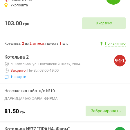
Укрпошта
103.00
В корзину
грн
Котельва
:
2
из
2
аптеки
, где есть
1
шт.
По наличию
Котельва 2
п. Котельва, ул. Полтавский Шлях, 283А
Закрыто
.
Пн-Вс: 08:00-19:00
На карте
Неоспастил табл. п/о №10
ДАРНИЦА ЧАО ФАРМ. ФИРМА
81.50
Забронировать
грн
Котельва №37 "ПРАНА-Фарм"