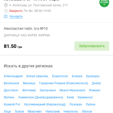
п. Котельва, ул. Полтавский Шлях, 217
Закрыто
.
Пн-Вс: 08:00-19:00
На карте
Неоспастил табл. п/о №10
ДАРНИЦА ЧАО ФАРМ. ФИРМА
81.50
Забронировать
грн
Искать в других регионах
Александрия
Белая Церковь
Борисполь
Боярка
Бровары
Васильков
Винница
Горишние Плавни (Комсомольск)
Днепр
Дрогобыч
Житомир
Запорожье
Ивано-Франковск
Измаил
Ирпень
Каменское (Днепродзержинск)
Киев
Кременчуг
Кривой Рог
Кропивницкий (Кировоград)
Лозовая
Лубны
Луцк
Львов
Мукачево
Николаев
Никополь
Обухов