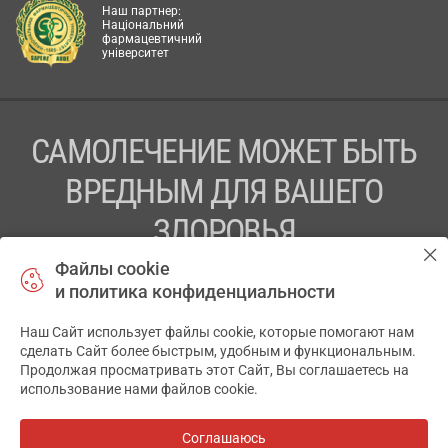
Наш партнер:
Національний
фармацевтичний
університет
САМОЛЕЧЕНИЕ МОЖЕТ БЫТЬ
ВРЕДНЫМ ДЛЯ ВАШЕГО
ЗДОРОВЬЯ
Файлы cookie
ПЕРЕД ПРИМЕНЕНИЕМ ПРЕПАРАТА
и политика конфиденциальности
ПРОКОНСУЛЬТИРУЙТЕСЬ С ВРАЧОМ
Наш Сайт использует файлы cookie, которые помогают нам
✕
ТОВ «АПТЕКА 911.ЮА» Код ЄДРПОУ 43631965.
сделать Сайт более быстрым, удобным и функциональным.
Продолжая просматривать этот Сайт, Вы соглашаетесь на
Отказ от ответственности
использование нами файлов cookie.
© 2014-2026. Медицинская информационная система
АПТЕКА911.ЮА
Соглашаюсь
Все аптеки