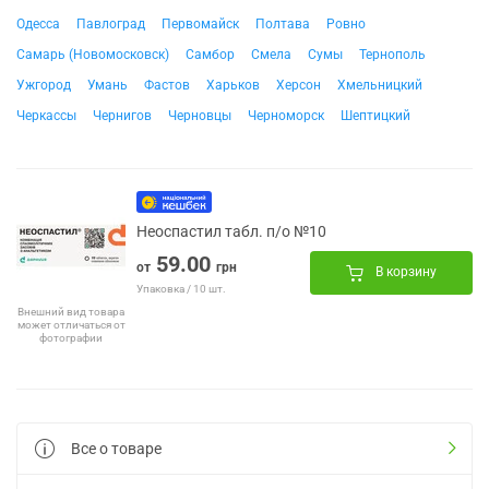
Одесса
Павлоград
Первомайск
Полтава
Ровно
Самарь (Новомосковск)
Самбор
Смела
Сумы
Тернополь
Ужгород
Умань
Фастов
Харьков
Херсон
Хмельницкий
Черкассы
Чернигов
Черновцы
Черноморск
Шептицкий
Неоспастил табл. п/о №10
59.00
от
грн
В корзину
Упаковка / 10 шт.
Внешний вид товара
может отличаться от
фотографии
Все о товаре