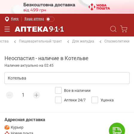
Киев
Ваша аптека
рства
Пищеварительный тракт
Для желудка
Спазмолитики
Неоспастил - наличие в Котельве
Наличие актуально на 02:45
Все в наличии
Аптеки 24/7
Уценка
Адресная доставка
Курьер
Новая почта