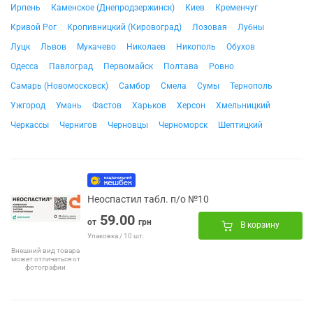
Ирпень
Каменское (Днепродзержинск)
Киев
Кременчуг
Кривой Рог
Кропивницкий (Кировоград)
Лозовая
Лубны
Луцк
Львов
Мукачево
Николаев
Никополь
Обухов
Одесса
Павлоград
Первомайск
Полтава
Ровно
Самарь (Новомосковск)
Самбор
Смела
Сумы
Тернополь
Ужгород
Умань
Фастов
Харьков
Херсон
Хмельницкий
Черкассы
Чернигов
Черновцы
Черноморск
Шептицкий
Неоспастил табл. п/о №10
59.00
от
грн
В корзину
Упаковка / 10 шт.
Внешний вид товара
может отличаться от
фотографии