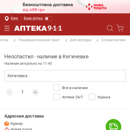
Киев
Ваша аптека
рства
Пищеварительный тракт
Для желудка
Спазмолитики
Неоспастил - наличие в Кегичевке
Наличие актуально на 11:45
Все в наличии
Аптеки 24/7
Уценка
Адресная доставка
Курьер
Новая почта