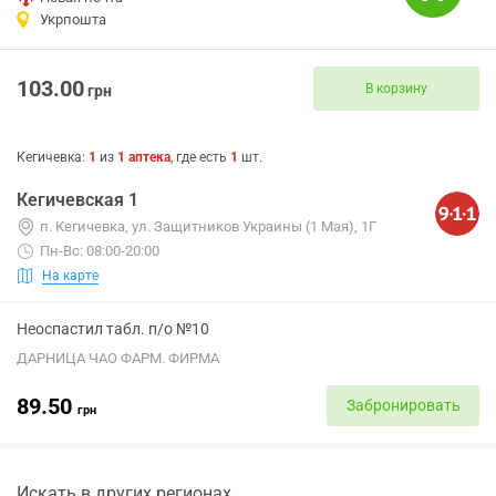
Укрпошта
103.00
В корзину
грн
Кегичевка
:
1
из
1
аптека
, где есть
1
шт.
Кегичевская 1
п. Кегичевка, ул. Защитников Украины (1 Мая), 1Г
Пн-Вс: 08:00-20:00
На карте
Неоспастил табл. п/о №10
ДАРНИЦА ЧАО ФАРМ. ФИРМА
89.50
Забронировать
грн
Искать в других регионах