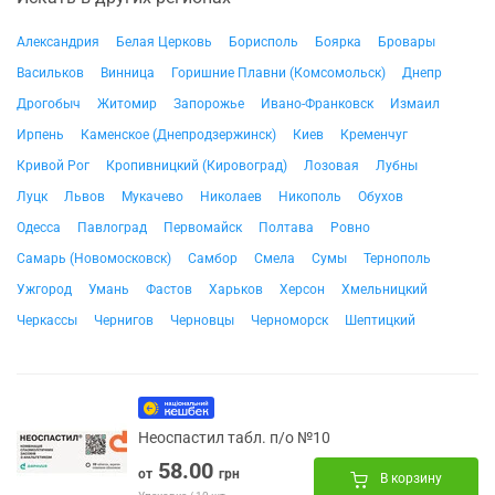
Александрия
Белая Церковь
Борисполь
Боярка
Бровары
Васильков
Винница
Горишние Плавни (Комсомольск)
Днепр
Дрогобыч
Житомир
Запорожье
Ивано-Франковск
Измаил
Ирпень
Каменское (Днепродзержинск)
Киев
Кременчуг
Кривой Рог
Кропивницкий (Кировоград)
Лозовая
Лубны
Луцк
Львов
Мукачево
Николаев
Никополь
Обухов
Одесса
Павлоград
Первомайск
Полтава
Ровно
Самарь (Новомосковск)
Самбор
Смела
Сумы
Тернополь
Ужгород
Умань
Фастов
Харьков
Херсон
Хмельницкий
Черкассы
Чернигов
Черновцы
Черноморск
Шептицкий
Неоспастил табл. п/о №10
58.00
от
грн
В корзину