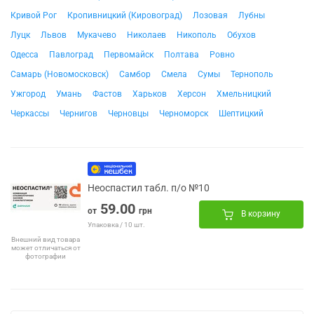
Кривой Рог
Кропивницкий (Кировоград)
Лозовая
Лубны
Луцк
Львов
Мукачево
Николаев
Никополь
Обухов
Одесса
Павлоград
Первомайск
Полтава
Ровно
Самарь (Новомосковск)
Самбор
Смела
Сумы
Тернополь
Ужгород
Умань
Фастов
Харьков
Херсон
Хмельницкий
Черкассы
Чернигов
Черновцы
Черноморск
Шептицкий
Неоспастил табл. п/о №10
59.00
от
грн
В корзину
Упаковка / 10 шт.
Внешний вид товара
может отличаться от
фотографии