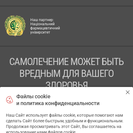
Наш партнер:
Національний
фармацевтичний
університет
САМОЛЕЧЕНИЕ МОЖЕТ БЫТЬ
ВРЕДНЫМ ДЛЯ ВАШЕГО
ЗДОРОВЬЯ
Файлы cookie
ПЕРЕД ПРИМЕНЕНИЕМ ПРЕПАРАТА
и политика конфиденциальности
ПРОКОНСУЛЬТИРУЙТЕСЬ С ВРАЧОМ
Наш Сайт использует файлы cookie, которые помогают нам
✕
ТОВ «АПТЕКА 911.ЮА» Код ЄДРПОУ 43631965.
сделать Сайт более быстрым, удобным и функциональным.
Продолжая просматривать этот Сайт, Вы соглашаетесь на
Отказ от ответственности
использование нами файлов cookie.