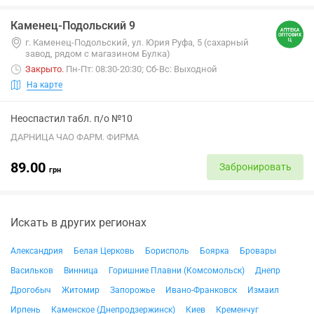
Каменец-Подольский 9
г. Каменец-Подольский, ул. Юрия Руфа, 5 (сахарный
завод, рядом с магазином Булка)
Закрыто
.
Пн-Пт: 08:30-20:30; Сб-Вс: Выходной
На карте
Неоспастил табл. п/о №10
ДАРНИЦА ЧАО ФАРМ. ФИРМА
89.00
Забронировать
грн
Искать в других регионах
Александрия
Белая Церковь
Борисполь
Боярка
Бровары
Васильков
Винница
Горишние Плавни (Комсомольск)
Днепр
Дрогобыч
Житомир
Запорожье
Ивано-Франковск
Измаил
Ирпень
Каменское (Днепродзержинск)
Киев
Кременчуг