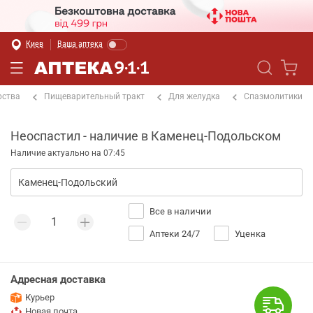
Киев
Ваша аптека
рства
Пищеварительный тракт
Для желудка
Спазмолитики
Неоспастил - наличие в Каменец-Подольском
Наличие актуально на 07:45
Все в наличии
Аптеки 24/7
Уценка
Адресная доставка
Курьер
Новая почта