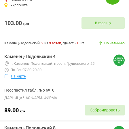
Укрпошта
103.00
В корзину
грн
Каменец-Подольский
:
9
из
9
аптек
, где есть
1
шт.
По наличию
Каменец-Подольский 4
г. Каменец-Подольский, просп. Грушевского, 25
Пн-Вс: 07:30-20:30
На карте
Неоспастил табл. п/о №10
ДАРНИЦА ЧАО ФАРМ. ФИРМА
89.00
Забронировать
грн
Каменец-Подольский 8