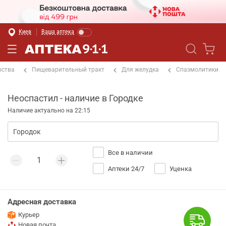
Киев
Ваша аптека
рства
Пищеварительный тракт
Для желудка
Спазмолитики
Неоспастил - наличие в Городке
Наличие актуально на 22:15
Все в наличии
Аптеки 24/7
Уценка
Адресная доставка
Курьер
Новая почта