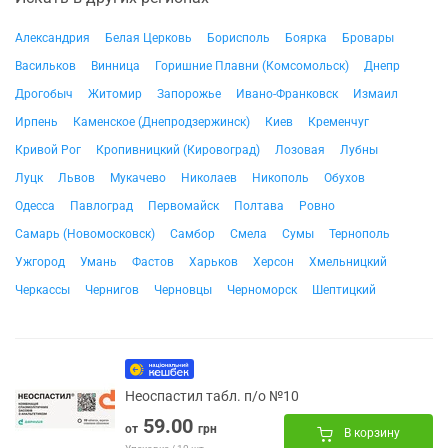
Александрия
Белая Церковь
Борисполь
Боярка
Бровары
Васильков
Винница
Горишние Плавни (Комсомольск)
Днепр
Дрогобыч
Житомир
Запорожье
Ивано-Франковск
Измаил
Ирпень
Каменское (Днепродзержинск)
Киев
Кременчуг
Кривой Рог
Кропивницкий (Кировоград)
Лозовая
Лубны
Луцк
Львов
Мукачево
Николаев
Никополь
Обухов
Одесса
Павлоград
Первомайск
Полтава
Ровно
Самарь (Новомосковск)
Самбор
Смела
Сумы
Тернополь
Ужгород
Умань
Фастов
Харьков
Херсон
Хмельницкий
Черкассы
Чернигов
Черновцы
Черноморск
Шептицкий
Неоспастил табл. п/о №10
59.00
от
грн
В корзину