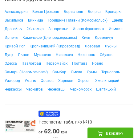
Александрия
Белая Церковь
Борисполь
Боярка
Бровары
Васильков
Винница
Горишние Плавни (Комсомольск)
Днепр
Дрогобыч
Житомир
Запорожье
Ивано-Франковск
Измаил
Ирпень
Каменское (Днепродзержинск)
Киев
Кременчуг
Кривой Рог
Кропивницкий (Кировоград)
Лозовая
Лубны
Луцк
Львов
Мукачево
Николаев
Никополь
Обухов
Одесса
Павлоград
Первомайск
Полтава
Ровно
Самарь (Новомосковск)
Самбор
Смела
Сумы
Тернополь
Ужгород
Умань
Фастов
Харьков
Херсон
Хмельницкий
Черкассы
Чернигов
Черновцы
Черноморск
Шептицкий
Неоспастил табл. п/о №10
62.00
от
грн
В корзину