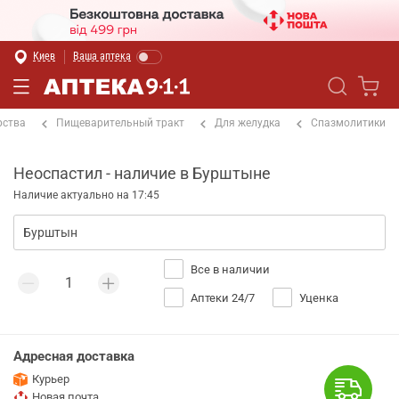
Киев
Ваша аптека
рства
Пищеварительный тракт
Для желудка
Спазмолитики
Неоспастил - наличие в Бурштыне
Наличие актуально на 17:45
Все в наличии
Аптеки 24/7
Уценка
Адресная доставка
Курьер
Новая почта