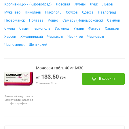
Кропивницкий (Кировоград)
Лозовая
Лубны
Луцк
Львов
Мукачево
Николаев
Никополь
Обухов
Одесса
Павлоград
Первомайск
Полтава
Ровно
Самарь (Новомосковск)
Самбор
Смела
Сумы
Тернополь
Ужгород
Умань
Фастов
Харьков
Херсон
Хмельницкий
Черкассы
Чернигов
Черновцы
Черноморск
Шептицкий
Моносан табл. 40мг №30
133.50
от
грн
В корзину
Упаковка / 30 шт.
Внешний вид товара
может отличаться от
фотографии